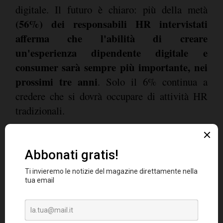
digitale. Il futuro è chiaro: più della metà
(56%) dei responsabili HR intervistati
afferma che l'abilità di creare
un'esperienza dipendente digitale e
consumer sarà sempre più importante, nei
prossimi tre anni
. Solo il 6% continua a
credere che si dovrà occupare di attività HR
tradizionali.
I dati italiani
Per l'84% dei responsabili delle Risorse
Umane italiani il senior management