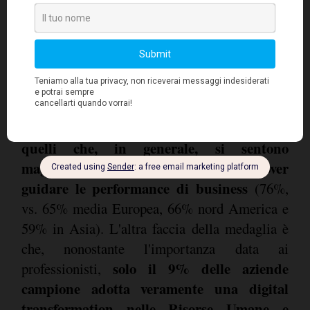
considera i professionisti talentuosi come
una priorità, la percentuale più alta in
Europa
. Sono anche tra i più sicuri (58%)
quando si tratta di riconoscere di aver assunto
la giusta forza lavoro per raggiungere i futuri
obiettivi di business, soprattutto nei prossimi
I CHRO italiani sono anche
tre anni (96%).
quelli che, in generale, si sentono
maggiormente responsabili nel dover
guidare le performance di business
(76%,
vs. 65% media Europea, 66% nord America e
59% in Asia). L'altra faccia della medaglia è
che, nonostante l'importanza data ai
solo il 9% delle aziende
professionisti,
campione adotta veramente una digital
transformation nelle Risorse Umane e