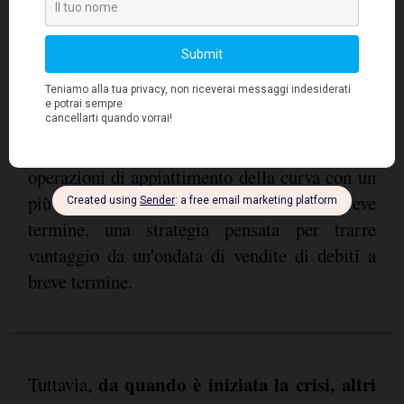
rapida dei tassi a breve rispetto a quelli a lungo
con tali strategie, infatti, le
termine;
obbligazioni a breve scadenza dovrebbero
sovraperformare
quelle a scadenza più
lunga
. Se, invece, gli investitori prospettavano
un aumento dei tassi, avrebbero predisposto
operazioni di appiattimento della curva con un
più rapido incremento dei tassi a breve
termine, una strategia pensata per trarre
vantaggio da un'ondata di vendite di debiti a
breve termine.
da quando è iniziata la crisi, altri
Tuttavia,