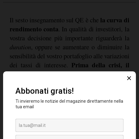
la curva di
Il sesto insegnamento sul QE è che
rendimento conta
. In qualità di investitori, la
vostra decisione più importante riguarderà la
duration
, oppure se aumentare o diminuire la
sensibilità del vostro portafoglio alle variazioni
Prima della crisi, il
dei tassi di interesse.
posizionamento sulla curva e le decisioni di
duration andavano praticamente di pari
passo
. Allora, gli investitori avevano due
opzioni di base per la strategia riguardante la
curva, a seconda degli sviluppi della politica
della banca centrale: se si aspettavano tagli dei
tassi, avrebbero utilizzato strategie di
irripidimento della curva con una flessione più