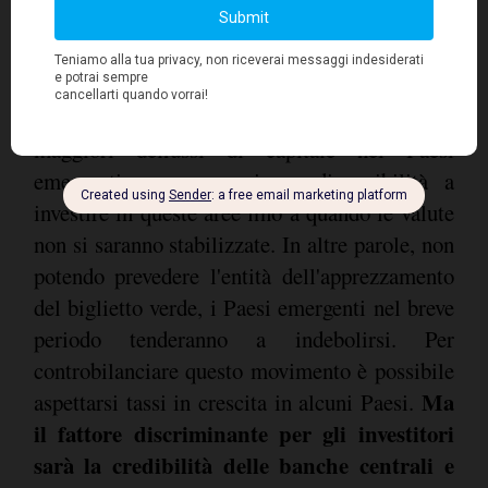
Tutto ciò si riflette sulle valute emergenti che
L'indice valutario JP
si stanno deprezzando.
Morgan EM segue infatti un trend negativo
da metà aprile
. Il deprezzamento porta a
maggiori deflussi di capitale nei Paesi
emergenti e a una minore disponibilità a
investire in queste aree fino a quando le valute
non si saranno stabilizzate. In altre parole, non
potendo prevedere l'entità dell'apprezzamento
del biglietto verde, i Paesi emergenti nel breve
periodo tenderanno a indebolirsi. Per
controbilanciare questo movimento è possibile
Ma
aspettarsi tassi in crescita in alcuni Paesi.
il fattore discriminante per gli investitori
sarà la credibilità delle banche centrali e