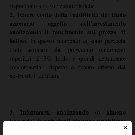
rispondono a queste caratteristiche.
2. Tenere conto della redditività del titolo
azionario oggetto dell'investimento
analizzando il rendimento sul prezzo di
listino
. In questo momento ci sono parecchi
titoli azionari che prevedono rendimenti
superiori al 3% lordo e quindi nettamente
concorrenziali rispetto a quanto offerto dai
nostri titoli di Stato.
3. Informarsi, analizzando (o almeno
leggendo) le principali ricerche pubblicate
sulle singole società sulle quali si intende