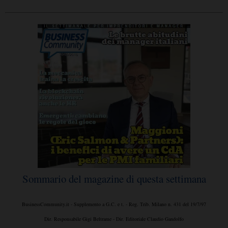
Sommario del magazine di questa settimana
BusinessCommunity.it - Supplemento a G.C. e t. - Reg. Trib. Milano n. 431 del 19/7/97
Dir. Responsabile Gigi Beltrame - Dir. Editoriale Claudio Gandolfo