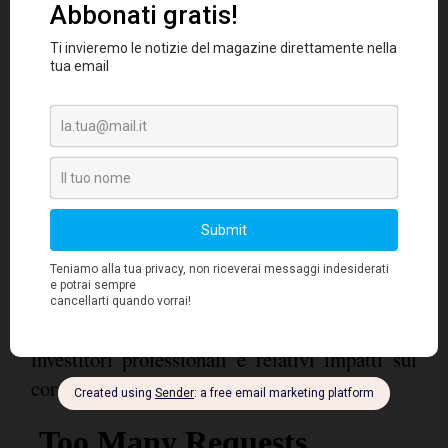
investire
.
4. Tenere d'occhio i rapporti
. Il più
importante è il "p/u" (rapporto tra il prezzo di
mercato dell'azione e gli utili per azione): un
valore troppo alto indica che il titolo è già
molto sopravvalutato dal mercato.
5. Controllare periodicamente i volumi
trattati dei titoli che si intendono
acquistare
, perché anomali incrementi delle
quantità trattate giornalmente possono
prefigurare un particolare interesse da parte di
investitori professionali e relativi impatti sul
corso azionario.