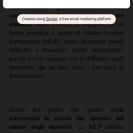
relative strutture per soddisfare la recente
accelerazione della produzione e dei
consumi
. Molti fornitori di oleodotti, la cui
forma giuridica è quella di Master Limited
Partnerships (MLP), hanno incontrato grandi
difficoltà a finanziare quelle infrastrutture
perché si sono scontrati con la diffidenza degli
investitori, che ha fatto salire i loro costi di
finanziamento.
Siamo del parere che questo renda
interessanti le società che operano nel
settore degli oleodotti
. Le MLP offrono