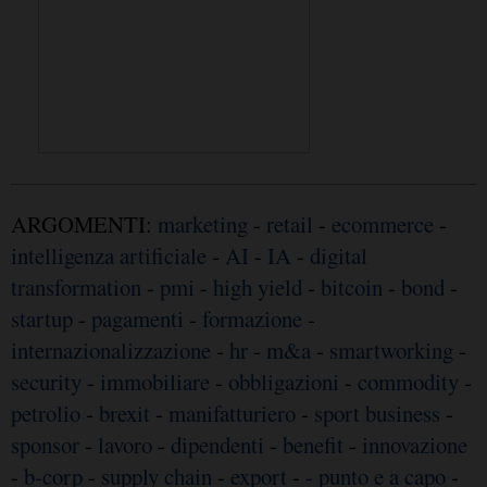
ARGOMENTI:
marketing
-
retail
-
ecommerce
-
intelligenza artificiale
-
AI
-
IA
-
digital
transformation
-
pmi
-
high yield
-
bitcoin
-
bond
-
startup
-
pagamenti
-
formazione
-
internazionalizzazione
-
hr
-
m&a
-
smartworking
-
security
-
immobiliare
-
obbligazioni
-
commodity
-
petrolio
-
brexit
-
manifatturiero
-
sport business
-
sponsor
-
lavoro
-
dipendenti
-
benefit
-
innovazione
-
b-corp
-
supply chain
-
export
-
- punto e a capo
-