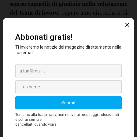
scarsa capacità di giudizio nella valutazione
del team di lavoro
, oppure ama circondarsi di
"yes-man" e non di persone realmente valide
(45%) e, infine, tende a procrastinare le
decisioni importanti (34%).
Il posto fisso
Dai dati della Salary Guide emerge
chiaramente come un numero sempre
maggiore di aziende (55%), oltre al personale
dipendente, si avvalga già della
collaborazione di consulenti freelance
. I