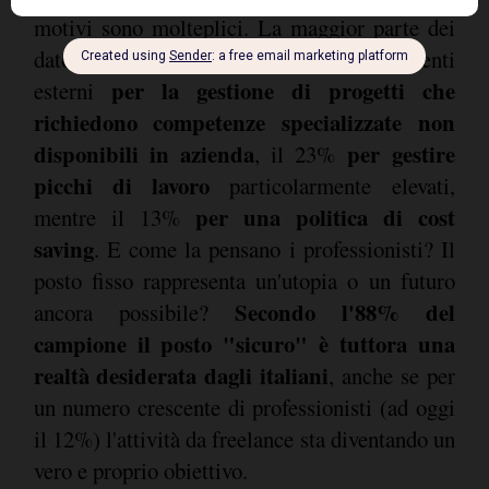
motivi sono molteplici. La maggior parte dei
datori di lavoro (81%) ricorre a consulenti
per la gestione di progetti che
esterni
richiedono competenze specializzate non
disponibili in azienda
per gestire
, il 23%
picchi di lavoro
particolarmente elevati,
per una politica di cost
mentre il 13%
saving
. E come la pensano i professionisti? Il
posto fisso rappresenta un'utopia o un futuro
Secondo l'88% del
ancora possibile?
campione il posto "sicuro" è tuttora una
realtà desiderata dagli italiani
, anche se per
un numero crescente di professionisti (ad oggi
il 12%) l'attività da freelance sta diventando un
vero e proprio obiettivo.