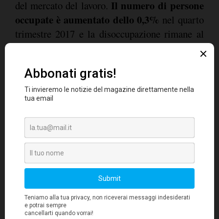
Il numero di persone
del mercato del lavoro.
occupate è aumentato dello 0,3%
nel quarto
trimestre 2017 e la disoccupazione rimane al
tasso più basso da dicembre 2008 (8,6%). In
questo quadro, la spesa per consumi privati è
prevista aumentare a ritmi quasi costanti
(+0,5% nel primo e nel secondo trimestre e
+0,4 nel terzo trimestre).
Nell'area euro le condizioni sul mercato del
credito rimangono favorevoli
e i risultati
dell'indagine BCE forniscono ulteriori segnali
positivi per la crescita degli investimenti.
Supportati dall'orientamento ancora espansivo