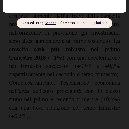
della politica monetaria della BCE e dal
continuo aumento dell'utilizzo della capacità
produttiva nel settore manifatturiero,
nell'orizzonte di previsione gli investimenti
La
sono attesi aumentare a un ritmo sostenuto.
crescita sarà più robusta nel primo
trimestre 2018 (+1%)
con una decelerazione
nei trimestri successivi (+0,9% e +0,7%
rispettivamente nel secondo e terzo trimestre).
Complessivamente, l'espansione economica
nell'area dell'euro proseguirà con lo stesso
ritmo nel primo e secondo trimestre (+0,6%)
con una lieve riduzione nel terzo trimestre
(+0,5%).