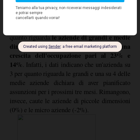
Analizzando la ricerca dal punto di vista delle
dimensioni aziendali, sono riscontrate
previsioni molto positive, in particolare per
le aziende di grandi e medie
quanto riguarda
dimensioni, rispettivamente con una
crescita dell'occupazione pari al 23% e
14%
. Infatti, i dati indicano che un'azienda su
3 per quanto riguarda le grandi e una su 4 delle
medie aziende dichiara di aver pianificato
assunzioni per i prossimi tre mesi. Rimangono,
invece, caute le aziende di piccole dimensioni
(0%) e le micro aziende (-2%).