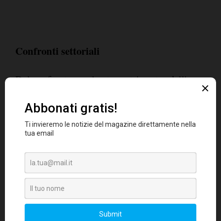
Confronti settoriali
Dal confronto con lo stesso trimestre dell'anno
precedente, su 10 settori industriali oggetto
della ricerca si prevede che il numero degli
occupati calerà in sei, aumenterà in due e
Il settore che
rimarrà invariato negli altri.
registra la situazione più critica continua
ad essere quello Minerario ed Estrattivo
(-19%)
, mentre si prevedono ottime
opportunità nel settore Ho.Re.Ca (+26%).
Confronto tra dimensioni aziendali