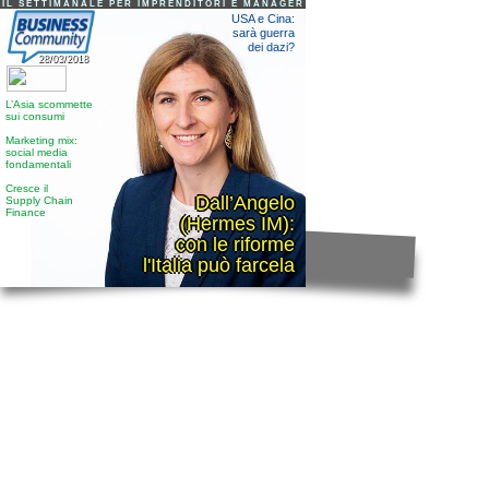
IL SETTIMANALE PER IMPRENDITORI E MANAGER
USA e Cina:
sarà guerra
dei dazi?
28/03/2018
L’Asia scommette
sui consumi
Marketing mix:
social media
fondamentali
Cresce il
Dall’Angelo
Supply Chain
Finance
(Hermes IM):
con le riforme
l'Italia può farcela