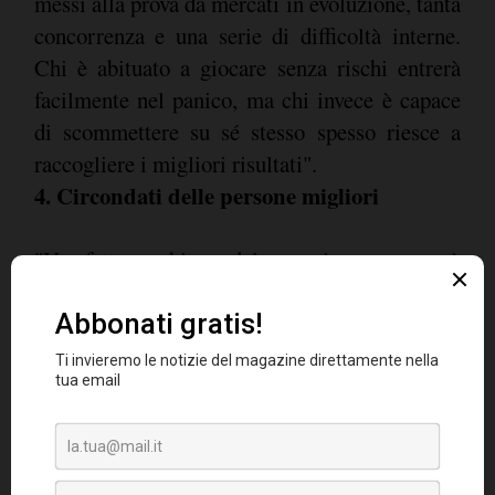
messi alla prova da mercati in evoluzione, tanta
concorrenza e una serie di difficoltà interne.
Chi è abituato a giocare senza rischi entrerà
facilmente nel panico, ma chi invece è capace
di scommettere su sé stesso spesso riesce a
raccogliere i migliori risultati".
4. Circondati delle persone migliori
"Un fattore chiave del proprio successo è
costituito dalle persone che ci circondano.
Essere affiancati da una squadra in grado di
guardare al futuro e adattarsi ai cambiamenti
culturali è fondamentale in qualsiasi settore.
Tutte le volte che mi sono trovato a dover
scegliere il mio team - continua il CEO di
Hays -, ho valutato prima di tutto le personalità