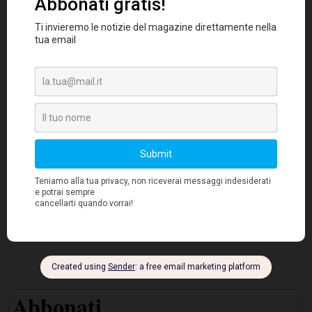
prof. Fausto
meno noto. Abbiamo chiesto al
Tenini - Docente a contratto presso
l'Università Bicocca di Milano,
Dipartimento statistica e metodi
quantitativi- economia - di spiegare cosa
sono gli ETF
.
Bitcoin
Si legge e si sente tanto parlare di
e di
monete virtuali. Ma di cosa si tratta in realtà?
abbiamo utilizzato un
Per spiegarlo meglio
video di IG in cui parla l'analista Filippo
A. Diodovich
.