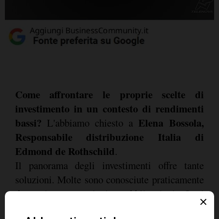
Come affrontare le proprie scelte di
investimento in un contesto di rendimenti
bassi?
Elena Bossola,
L'abbiamo chiesto a
Responsabile distribuzione Italia di
Edmond de Rothschild
.
Il panorama degli investimenti offre tante
soluzioni. Molte sono conosciute praticamente
da tutti, come azioni e obbligazioni. Oggi
parliamo di un segmento altrettanto valido ma