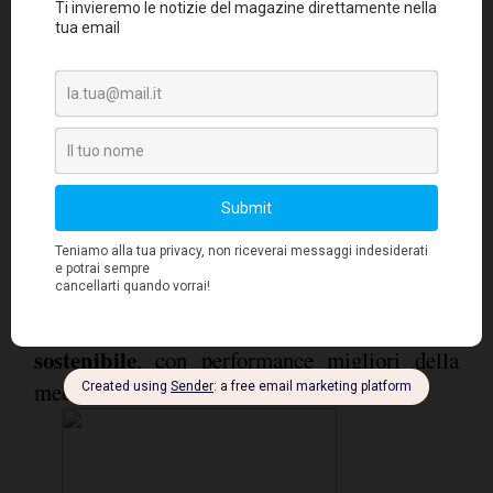
Logistica
considera la sostenibilità del debito.
e trasporti, uno dei macrosettori con le
migliori prestazioni in termini di crescita
del fatturato, si rivela il più in sofferenza,
con debiti finanziari pari a 8,4 volte il
MOL,
seguito dalle aziende agricole (6,4),
dalle costruzioni (5,4) e dai mezzi di trasporto
(4,5), tutti comparti che registrano risultati
Chimica e
peggiori della media italiana.
farmaceutica (1,9), HiTech (2,2), Moda (2,4)
e Servizi (2,6) sono gli ambiti col debito più
sostenibile
, con performance migliori della
media nazionale.