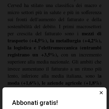
Cerved ha stilato una classifica dei macro e
micro settori più in salute e più in sofferenza
sui fronti dell'aumento del fatturato e della
sostenibilità del debito. I primi macrosettori
mezzi di
per crescita del fatturato sono i
trasporto (+4,5%), la metallurgia (+4,2%),
la logistica e l'elettromeccanica (entrambi
registrano un +3,5%),
con un incremento
superiore alla media nazionale. Gli ambiti che
invece aumentano il fatturato a un ritmo più
a
lento, inferiore alla media italiana, sono l
moda (+1,6%), le aziende agricole (+1,8%)
e il comparto informazione e comunicazione
(+2%)
.
La classifica cambia parzialmente se si