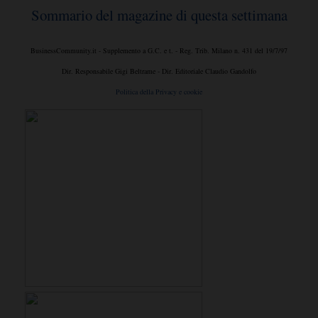
Sommario del magazine di questa settimana
BusinessCommunity.it - Supplemento a G.C. e t. - Reg. Trib. Milano n. 431 del 19/7/97
Dir. Responsabile Gigi Beltrame - Dir. Editoriale Claudio Gandolfo
Politica della Privacy e cookie