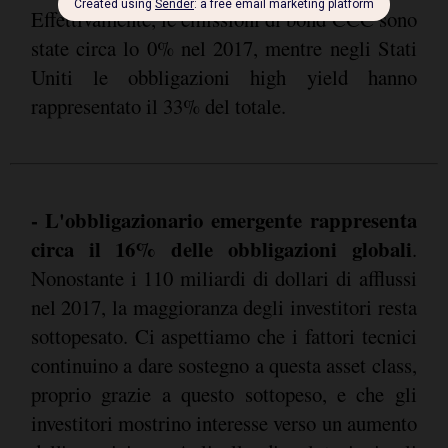
Effettivamente, le emissioni di bond CCC sono
state circa lo 0% nel 2017, mentre negli Stati
Uniti le obbligazioni high yield hanno
rappresentato il 33% del totale.
- L'obbligazionario emergente rappresenta
circa il 16% delle obbligazioni globali
.
Nonostante i 110 miliardi di dollari di afflussi
nel 2017, la maggioranza degli investitori resta
sottopesato. Ci aspettiamo che i fattori tecnici
continuino a dare sostegno a questa asset class,
proprio grazie a questo sottopeso, e che gli
investitori mostrino interesse verso un aumento