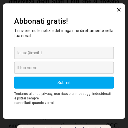
differenza degli Stati Uniti che si trovano
nella fase finale
. Il settore corporate
emergente continua a mostrare una crescita
solida degli utili, anche se a un ritmo inferiore
che nel 2017, e persistono i segnali di
riduzione dell'indebitamento. Le società stanno
anche incrementando le spese in conto
capitale, in linea con l'outlook sulla crescita e
le prospettive sulla domanda. L'anno scorso, il
volume lordo delle emissioni ha toccato livelli
record, ma gran parte di esse è riconducibile a
rifinanziamenti, operazioni di riacquisto e
offerte pubbliche, mentre l'emissione netta è
stata di soli 141 miliardi di dollari. Inoltre, i
Mercati Emergenti tendono a non finanziare
emittenti con un rating inferiore a CCC.