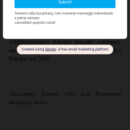
portafogli non-residenti, in prevalenza
anglosassoni. In assenza di scossoni politici e
altri rischi non quantificabili, è lecito pensare
che sia l'azionario come anche
l'obbligazionario Italiano possano esprimere
una sovraperformance relativa agli indici
Europei nel 2018.
Alessandro Tentori, CIO Axa Investment
Managers Italia