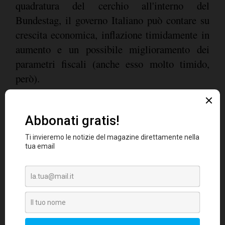
quadratura del cerchio all'interno del
Bundestag, il governo Italiano può contare su
crescita economica, inflazione timidamente in
aumento e un possibile miglioramento dei
parametri fiscali (anche esso molto timido,
però).
Tempo di Previsioni
A scanso di equivoci, io non mi aspetto che il
MIB si faccia il 7% ogni mese
.
Ciononostante, la view espressa nei nostri
portafogli è una view positiva sulle tutte le
classi di attivo Italiane. I dati ci indicano che
gli investitori internazionali sono ancora
rischio Italia
sottopesati sul "
". Si nota peraltro
un interesse crescente per i BTP da parte di