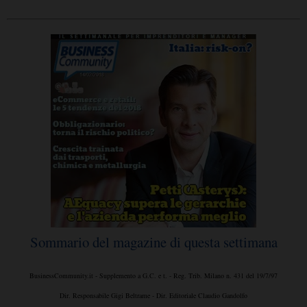
Sommario del magazine di questa settimana
BusinessCommunity.it - Supplemento a G.C. e t. - Reg. Trib. Milano n. 431 del 19/7/97
Dir. Responsabile Gigi Beltrame - Dir. Editoriale Claudio Gandolfo