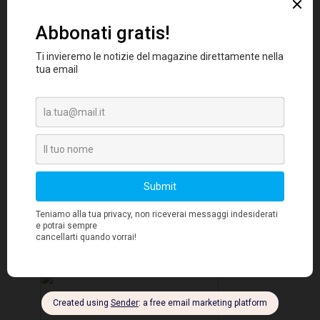
(+1.284). "I dati sulle aperture e chiusure delle
imprese nel corso del 2017 mostrano che gli
italiani continuano a credere nel fare impresa",
presidente di Unioncamere,
sottolinea il
Ivan Lo Bello
. "E anche il Sud del nostro
Paese mostra segnali di miglioramento. Per
occorre aiutare
questo - aggiunge Lo Bello -
gli imprenditori a tenere il passo con i
cambiamenti che sempre più rapidamente
investono il mondo dell'economia.
46mila
imprese in più rispetto al 2016 sono un segnale
che l'Italia sta riprendendo la via della
crescita".