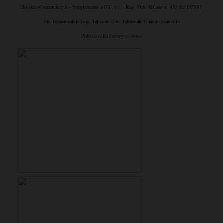
BusinessCommunity.it - Supplemento a G.C. e t. - Reg. Trib. Milano n. 431 del 19/7/97
Dir. Responsabile Gigi Beltrame - Dir. Editoriale Claudio Gandolfo
Politica della Privacy e cookie