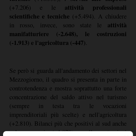
attività professionali
(+7.206) e le
scientifiche e tecniche
(+5.494). A chiudere
attività
in rosso, invece, sono state le
manifatturiere (-2.648), le costruzioni
(-1.913) e l'agricoltura (-447)
.
Se però si guarda all'andamento dei settori nel
Mezzogiorno, il quadro si presenta in parte in
controtendenza e mostra soprattutto una forte
concentrazione del saldo attivo nel turismo
(sempre in testa tra le vocazioni
imprenditoriali più scelte) e nell'agricoltura
(+2.810). Bilanci più che positivi al sud anche
nel commercio (+1.970) e nelle costruzioni