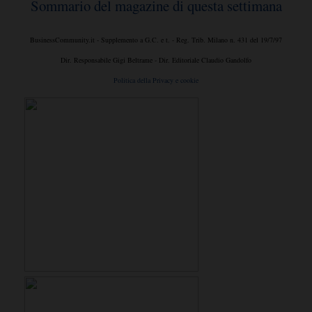
Sommario del magazine di questa settimana
BusinessCommunity.it - Supplemento a G.C. e t. - Reg. Trib. Milano n. 431 del 19/7/97
Dir. Responsabile Gigi Beltrame - Dir. Editoriale Claudio Gandolfo
Politica della Privacy e cookie