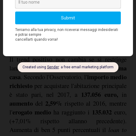
possibili su questo tipo di tasso, così da
instaurare con loro rapporti di lunga durata e
disincentivare future surroghe"
.
Mutui prima casa
Il trend positivo non cambia se si restringe
mutui prima
lanalisi del campione ai soli
casa
importo medio
. Secondo l'Osservatorio, l'
richiesto
per acquistare l'abitazione principale
137.056 euro,
è stato pari, nel 2017, a
in
aumento
2,59%
del
rispetto al 2016, mentre
erogato medio
135.032
l'
ha raggiunto i
euro,
(+7,01% rispetto allanno precedente).
Aumenta di ben 5 punti percentuali il
loan to