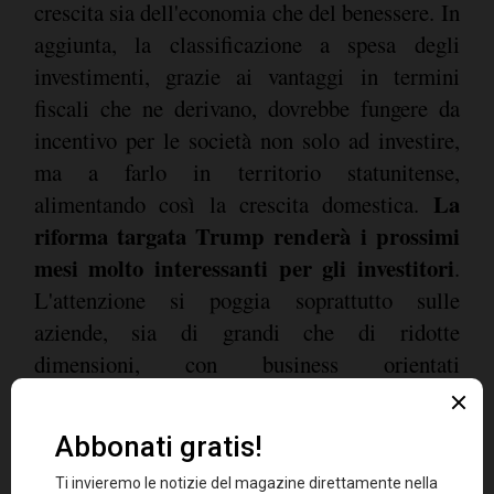
crescita sia dell'economia che del benessere. In
aggiunta, la classificazione a spesa degli
investimenti, grazie ai vantaggi in termini
fiscali che ne derivano, dovrebbe fungere da
incentivo per le società non solo ad investire,
ma a farlo in territorio statunitense,
La
alimentando così la crescita domestica.
riforma targata Trump renderà i prossimi
mesi molto interessanti per gli investitori
.
L'attenzione si poggia soprattutto sulle
aziende, sia di grandi che di ridotte
dimensioni, con business orientati
prevalentemente al mercato interno e soggette
ad oggi ad aliquote elevate. Si parla di società
appartenenti al settore finanziario, industriale e
di alcune compagnie di beni di consumo. Meno