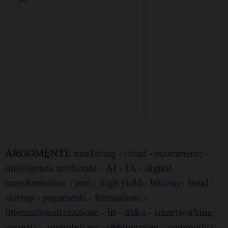
ARGOMENTI:
marketing
-
retail
-
ecommerce
-
intelligenza artificiale
-
AI
-
IA
-
digital
transformation
-
pmi
-
high yield
-
bitcoin
-
bond
-
startup
-
pagamenti
-
formazione
-
internazionalizzazione
-
hr
-
m&a
-
smartworking
-
security
-
immobiliare
-
obbligazioni
-
commodity
-