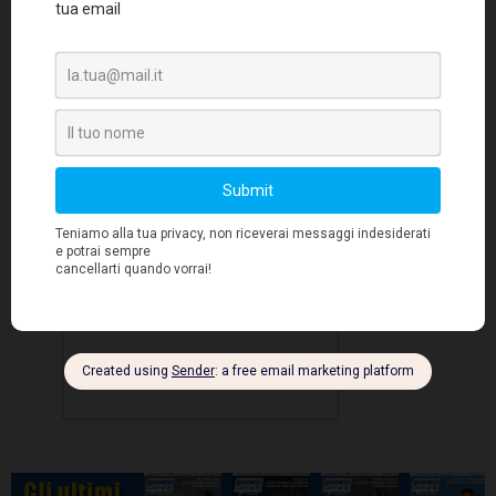
vantaggi, quindi, per i colossi multinazionali,
anche se non tutto è perduto. La riforma, tra le
altre cose, si prefigge di stimolare il rimpatrio
di capitali esteri.