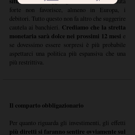
situazione
. Si aggiunga anche che la valuta
forte non favorisce, almeno in Europa, i
debitori. Tutto questo non fa altro che suggerire
Crediamo che la stretta
cautela ai banchieri.
monetaria sarà dolce nei prossimi 12 mesi
e
se dovessimo essere sorpresi è più probabile
aspettarci una politica più espansiva che una
più restrittiva.
Il comparto obbligazionario
Per quanto riguarda gli investimenti, gli effetti
più diretti si faranno sentire ovviamente sul