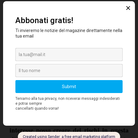
Rischi per l'economia?
In questo momento, il livello che il debito
globale ha raggiunto è un elemento che i
banchieri centrali stanno tenendo sotto attenta
Quando si attuano quei
osservazione.
programmi di stimolo
dalle dimensioni senza
il
precedenti che abbiamo visto in questi anni,
rischio di creare una crisi di credito è
sempre dietro l'angolo
. La politica monetaria
accomodante, infatti, da una parte inflaziona il
prezzo degli asset, dall'altra incentiva il
È
credito, riducendone i costi al minimo.
fisiologico che l'aumento dei tassi di
interesse possa creare dei rischi in questa