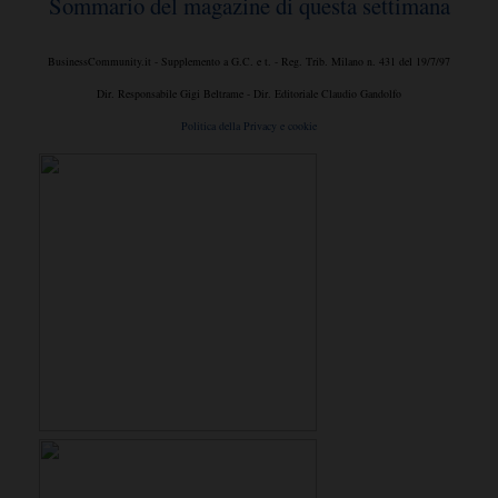
Sommario del magazine di questa settimana
BusinessCommunity.it - Supplemento a G.C. e t. - Reg. Trib. Milano n. 431 del 19/7/97
Dir. Responsabile Gigi Beltrame - Dir. Editoriale Claudio Gandolfo
Politica della Privacy e cookie