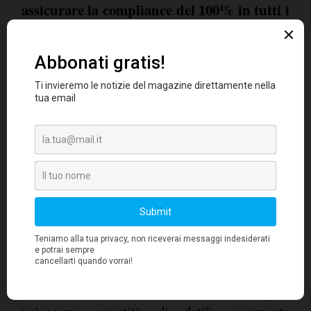
assicurare la compliance del 100% in tutti i
dipartimenti;
- fornire sia la totalità che sottoinsiemi delle
registrazioni audio contenenti gli script di
conformità specifici;
- verificare l'identità delle parti in una
chiamata e l'autorità;
- trascrivere la chiamata per elaborazione
successiva
(per es. data mining, profilazione di
utenti e offerte, ecc.);
- segnalare, cercare e rivedere tutti i
risultati in un dashboard grafico
.
"Oggi le tecnologie vocali hanno raggiunto un
livello di intelligenza che permette loro di
processare in modo accurato e rapido