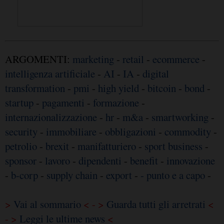
ARGOMENTI:
marketing
-
retail
-
ecommerce
-
intelligenza artificiale
-
AI
-
IA
-
digital
transformation
-
pmi
-
high yield
-
bitcoin
-
bond
-
startup
-
pagamenti
-
formazione
-
internazionalizzazione
-
hr
-
m&a
-
smartworking
-
security
-
immobiliare
-
obbligazioni
-
commodity
-
petrolio
-
brexit
-
manifatturiero
-
sport business
-
sponsor
-
lavoro
-
dipendenti
-
benefit
-
innovazione
-
b-corp
-
supply chain
-
export
-
- punto e a capo
-
>
Vai al sommario
< - >
Guarda tutti gli arretrati
<
- >
Leggi le ultime news
<