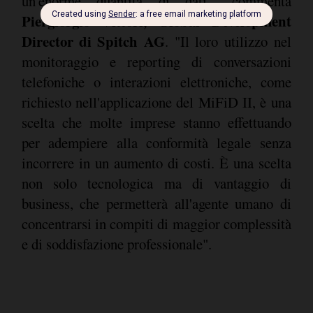
un'enorme quantità di dati", commenta
Piergiorgio Vittori, Global Development
Director di Spitch AG
. "Il loro utilizzo nel
monitoraggio e reporting di conversazioni
telefoniche o interazioni elettroniche, come
richiesto nell'applicazione del MiFiD II, è una
scelta che molte imprese stanno effettuando
per adempiere alla conformità legale senza
incorrere in un aumento di costi. È una scelta
non solo tecnologica ma di vantaggio di
business, che permetterà all'agente umano di
concentrarsi in compiti di maggior complessità
e di soddisfazione professionale".