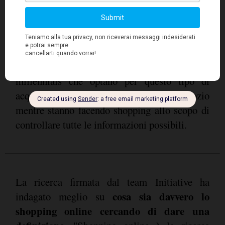
digitali va di pari passo con quella offline per
tutti i profili individuati. Cataloghi e riviste
sono sempre prediletti, infatti hanno un ruolo
chiave, ma non manca la ricerca di consigli e
impressioni da parte di altre persone. I
millennials che optano per questo tipo di
acquisto utilizzano gli smartphone in negozio
mentre stanno facendo shopping allo scopo di
controllare tutte le informazioni possibili.
La ricerca firmata dal team Initiative ha
cosa sia davvero lo
indagato meglio su
shopping online cercando di dare una