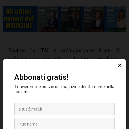
TV
Inoltre, la
è un'importante fonte di
informazioni per tutti i clusters considerati.
Sempre la ricerca del gruppo Initiative mostra
che i millennials usano i loro smartphone per
semplificare gli acquisti alimentari, nello
specifico gli Online Lovers e i Liquid
Shoppers scelgono i prodotti da comprare
basandosi sulla fedeltà al marchio.
complementi d'arredo
Nell'acquisto di
, la
ricerca di informazioni provenienti dalle fonti