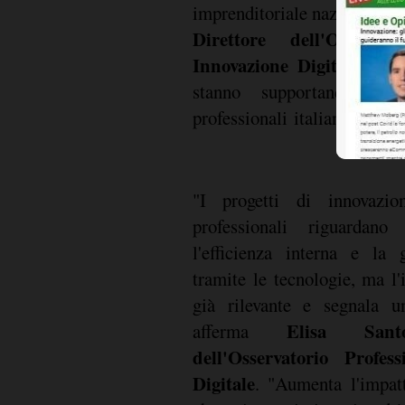
imprenditoriale nazionale",
Direttore dell'Osservat
Innovazione Digitale
. "Le
stanno supportando lo 
professionali italiani, che 
"I progetti di innovazio
professionali riguardano
l'efficienza interna e la 
tramite le tecnologie, ma l'
già rilevante e segnala un
Elisa Santo
afferma
dell'Osservatorio Profes
Digitale
. "Aumenta l'impat