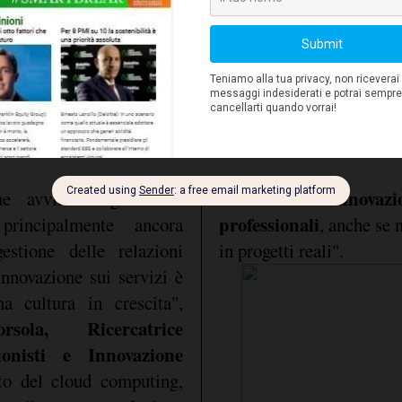
Claudio Rorato,
 afferma
integrano sempre più la 
orio Professionisti e
gli smart data rappres
 tecnologie informatiche
realtà, per la maggio
sviluppo degli studi
interesse".
investono sempre di più in
di media-alta innovazio
ne avviati dagli studi
professionali
 principalmente ancora
, anche se
gestione delle relazioni
in progetti reali".
innovazione sui servizi è
a cultura in crescita",
rsola, Ricercatrice
sionisti e Innovazione
to del cloud computing,