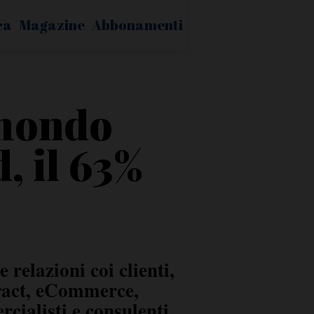
ca
Magazine
Abbonamenti
 mondo
d, il 63%
 relazioni coi clienti,
tract, eCommerce,
cialisti e consulenti