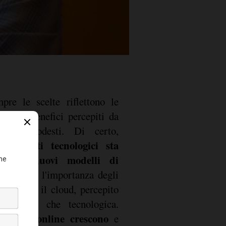
re le scelte riflettono le
o che i benefici percepiti da
ncora modesti. Di certo,
strumenti tecnologici sta
ione di nuovi modelli di
si segnala l'importanza degli
obilità e il cloud, percepito
va prima che tecnologica.
sulenza online crescono
e