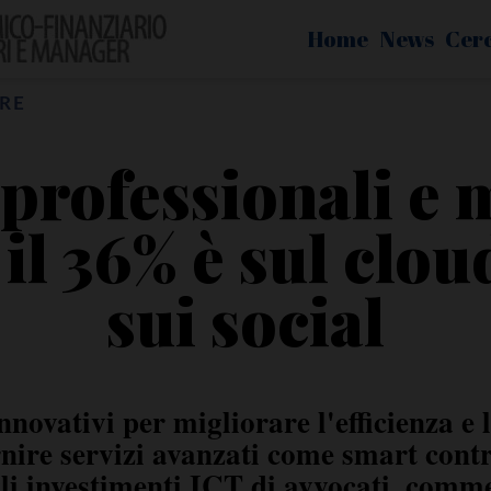
Home
News
Cer
RE
 professionali e
 il 36% è sul clou
sui social
novativi per migliorare l'efficienza e le
nire servizi avanzati come smart con
li investimenti ICT di avvocati, commer