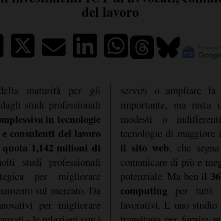
del lavoro
ella maturità per gli
servizi o ampliare la 
dagli studi professionali
importante, ma resta 
omplessiva in tecnologie
modesti o indifferen
 e consulenti del lavoro
tecnologie di maggiore i
 quota 1,142 milioni di
il sito web
, che segna 
lti studi professionali
comunicare di più e megl
l 3
tegica per migliorare
potenziale. Ma ben i
computing
ionamento sul mercato. Da
per tutti 
novativi per migliorare
lavorativi. E uno studio 
vanzati - le relazioni con i
transitano per fornire nu