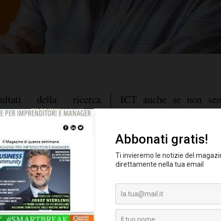
ltati della ricerca
ICT anche se non semp
ionisti e Innovazione
effettive necessità, tant
nagement del Politecnico
alcuni studi sono a
l'adozione di nuovi 
facilitando l'evoluz
 anche se con velocità non
organizzativi
 verso l'era digitale e
, per cui 
bracciando l'innovazione
strumenti di lavoro in m
ppresentano un sostegno
come leva organizzati
Social network e con
rescita del sistema