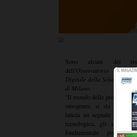
Sono alcuni dei risu
dell'
Osservatorio Profess
Digitale della School of Ma
di Milano.
"Il mondo delle professioni,
omogenee, si sta muovendo
lancia un segnale forte: ab
tecnologica, gli studi ra
fondamentale per la c