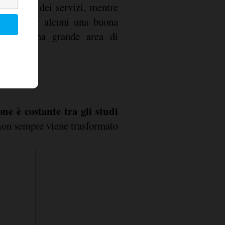
proposta dei servizi, mentre
entano per alcuni una buona
r parte una grande area di
ne è costante tra gli studi
 non sempre viene trasformato