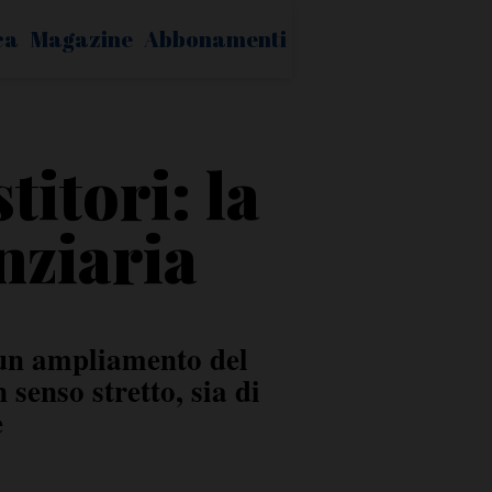
ca
Magazine
Abbonamenti
itori: la
nziaria
r un ampliamento del
n senso stretto, sia di
e