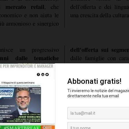
mercato retail
, che
dell'offerta e dei lingua
economico e non aiuta le
una crescita della cultur
più armonioso e sinergico
dell'offerta sui segme
nisce un progressivo
anni dalle tematiche
dalle famiglie con cara
temi finanziari coinvolge
medio-alto e alto.
cisori finanziari italiani
che si registrava nel 1987.
 inoltre, difficoltà
i a cui concedere fiducia,
ità per l'Industry di
percezione di solidità del
 famiglie rimaste ancora