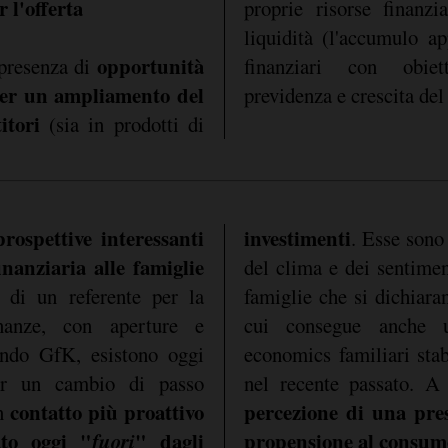
 l'offerta
proprie risorse finanzi
liquidità (l'accumulo ap
opportunità
 presenza di
finanziari con obie
 per un ampliamento del
previdenza e crescita del 
itori
(sia in prodotti di
rospettive interessanti
investimenti
. Esse sono
nanziaria alle famiglie
del clima e dei sentimen
 di un referente per la
famiglie che si dichiara
inanze, con aperture e
cui consegue anche u
ondo GfK, esistono oggi
economics familiari stabi
er un cambio di passo
nel recente passato. A 
contatto più proattivo
percezione di una pres
un
ato oggi "
fuori
" dagli
propensione al consumo