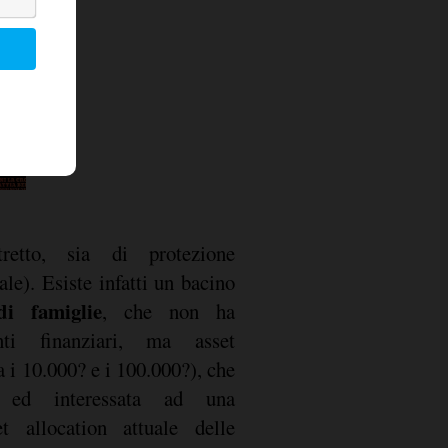
retto, sia di protezione
ale). Esiste infatti un bacino
di famiglie
, che non ha
enti finanziari, ma asset
a i 10.000? e i 100.000?), che
a ed interessata ad una
et allocation attuale delle