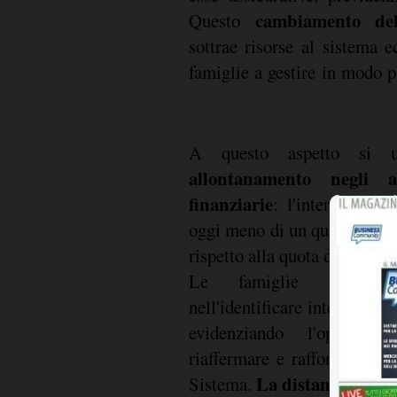
cambiamento del 
Questo
sottrae risorse al sistema 
famiglie a gestire in modo 
A questo aspetto si u
allontanamento negli 
finanziarie
: l'interesse ai 
oggi meno di un quarto dei de
rispetto alla quota di 1 su 2 
Le famiglie mostrano,
nell'identificare interlocutor
evidenziando l'opportun
riaffermare e rafforzare la 
La distanza delle
Sistema.