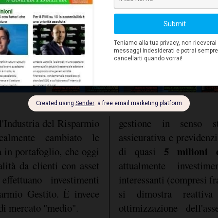
ti è in parte anche da
zazione fino ad oggi
l'Industria del Risparmio
gestione in senso st
icalmente cambiato le
assicurativa e previdenzi
5 milioni 
a in portafoglio, che oggi
di quasi
alità da clienti con asset
attualmente investim
ffettuano investimenti
interessanti (compresi fr
parmio Gestito. È invece
si dimostra reattiv
 di mercato "medio".
ottimizzazione dell'ass