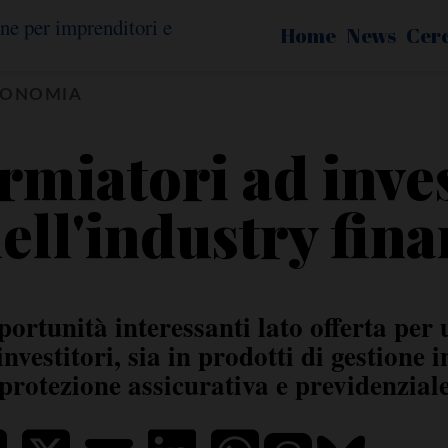
Home
News
Cer
CONOMIA
rmiatori ad invest
dell'industry fina
ortunità interessanti lato offerta pe
nvestitori, sia in prodotti di gestione i
protezione assicurativa e previdenzial