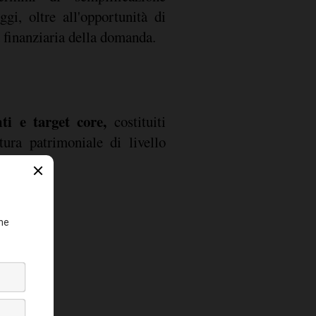
ggi, oltre all'opportunità di
a finanziaria della domanda.
nti e target core,
costituiti
tura patrimoniale di livello