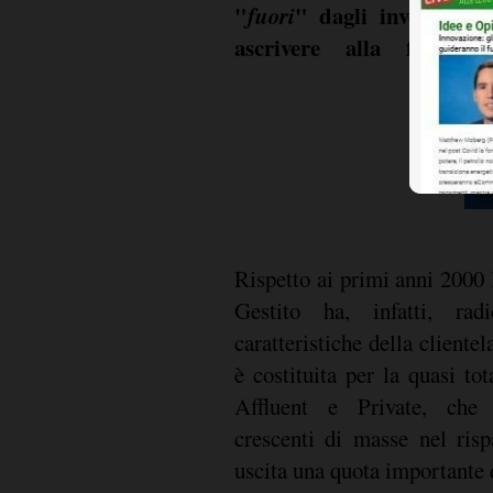
"
fuori
" dagli investimen
ascrivere alla focaliz
Rispetto ai primi anni 2000 
Gestito ha, infatti, rad
caratteristiche della clientel
è costituita per la quasi tot
Affluent e Private, che e
crescenti di masse nel ris
uscita una quota importante