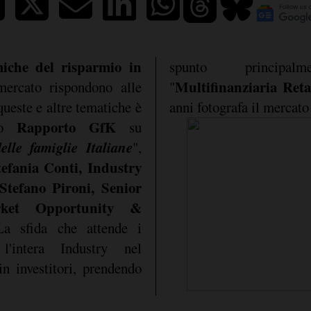
che del risparmio in
spunto principal
Multifinanziaria Ret
mercato rispondono alle
"
queste e altre tematiche è
anni fotografa il mercato 
Rapporto GfK
ovo
su
lle famiglie Italiane
",
tefania Conti, Industry
Stefano Pironi, Senior
ket Opportunity &
La sfida che attende i
l'intera Industry nel
in investitori, prendendo