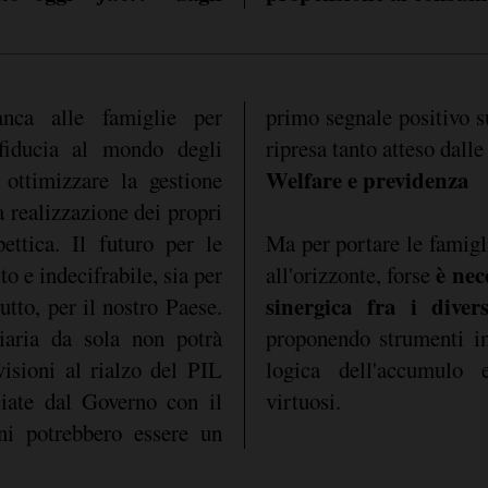
ca alle famiglie per
i innestare il percorso di
fiducia al mondo degli
ripresa tanto atteso dall
Welfare e previdenza
r ottimizzare la gestione
a realizzazione dei propri
pettica. Il futuro per le
Ma per portare le famigl
è nec
o e indecifrabile, sia per
all'orizzonte, forse
sinergica fra i diver
utto, per il nostro Paese.
ziaria da sola non potrà
proponendo strumenti in
visioni al rialzo del PIL
logica dell'accumulo 
ciate dal Governo con il
virtuosi.
ni potrebbero essere un