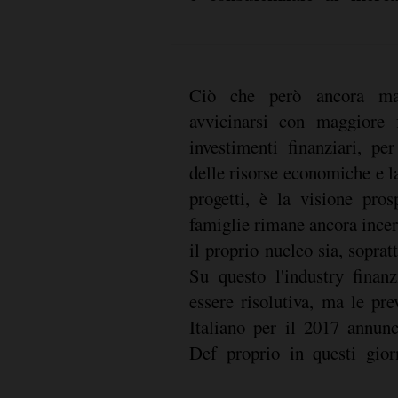
Ciò che però ancora man
primo segnale positivo su cu
avvicinarsi con maggiore 
investimenti finanziari, pe
delle risorse economiche e l
progetti, è la visione pros
famiglie rimane ancora incert
il proprio nucleo sia, sopratt
Su questo l'industry finan
essere risolutiva, ma le pre
Italiano per il 2017 annun
Def proprio in questi gior