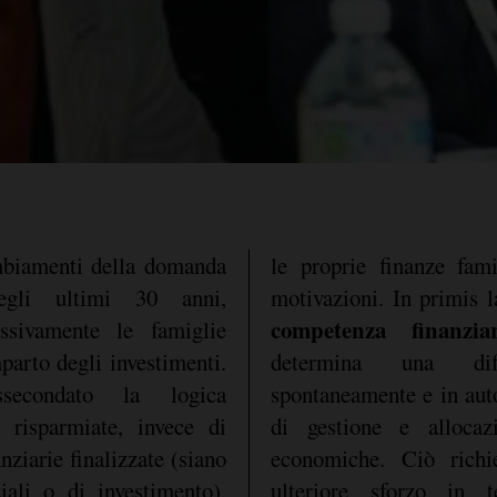
ambiamenti della domanda
le proprie finanze fami
egli ultimi 30 anni,
motivazioni. In primis 
competenza finanzia
ssivamente le famiglie
mparto degli investimenti.
determina una diff
secondato la logica
spontaneamente e in aut
e risparmiate, invece di
di gestione e allocaz
nziarie finalizzate (siano
economiche. Ciò richi
ziali o di investimento).
ulteriore sforzo in t