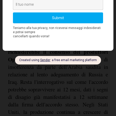
Ma un'estensione dell'accordo
richiederebbe il consenso dei produttori
Opec e non-Opec
. Vi sono stati segni di
insofferenza da parte dell'Arabia saudita in
relazione al lento adeguamento di Russia e
Iraq. Resta l'interrogativo sul come l'accordo
potrebbe sopravvivere ai 12 mesi, dati i segni
di disagio già manifestatisi a 12 settimane
dalla firma dell'accordo stesso. Negli Stati
Uniti, la produzione continua a crescere di