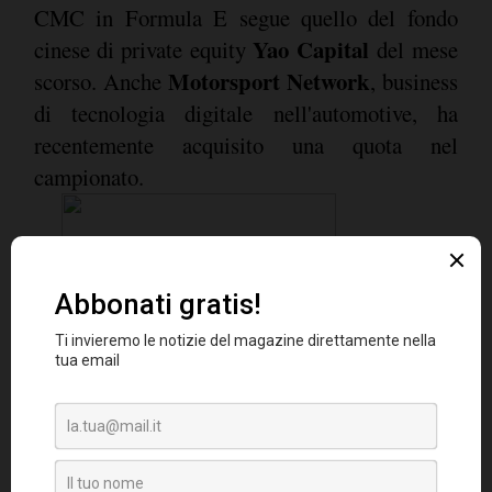
CMC in Formula E segue quello del fondo
Yao Capital
cinese di private equity
del mese
Motorsport Network
scorso. Anche
, business
di tecnologia digitale nell'automotive, ha
recentemente acquisito una quota nel
campionato.