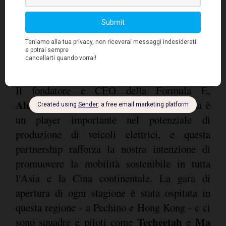
Il fondatore e CEO della Formula E,
Alejandro Agag
, ha aggiunto che "la Cina è
un player importante nel potenziale di
produzione di veicoli elettrici, e questa
partnership rafforza la nostra intenzione di
promuovere la mobilità sostenibile in tutta
l'Asia e la Cina continentale. La gara di
apertura di ogni stagione è stata ospitata in
questa regione - a Pechino e Hong Kong - e ci
Techeetah
Ma
sono squadre e piloti come
e