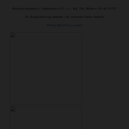
BusinessCommunity.it - Supplemento a G.C. e t. - Reg. Trib. Milano n. 431 del 19/7/97
Dir. Responsabile Gigi Beltrame - Dir. Editoriale Claudio Gandolfo
Politica della Privacy e cookie