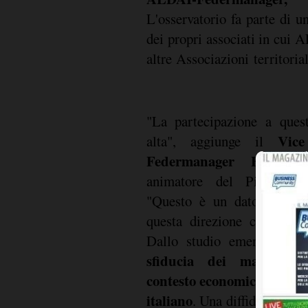
L'osservatorio fa parte di u
dei propri associati in cui
altre Associazioni territori
"La partecipazione a ques
Vic
alta", aggiunge il
Federmanager Bruno V
animatore del Piano di 
"Questo è un dato che ci 
questa direzione con la m
Dallo studio emerge anc
sfiducia dei manager 
contesto economico, social
italiano
. Una diffidenza che