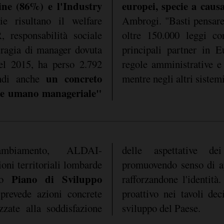
ine (86%) e l'Industry
europei, specie a caus
e risultano il welfare
Ambrogi. "Basti pensare
 responsabilità sociale
oltre 150.000 leggi co
ragia di manager dovuta
principali partner in 
nel 2015, ha perso 2.792
regole amministrative e
un concreto
indi anche
mentre negli altri sistemi
ale umano manageriale"
ambiamento, ALDAI-
delle aspettative de
oni territoriali lombarde
promuovendo senso di ap
Piano di Sviluppo
ovo
rafforzandone l'identità
prevede azioni concrete
o nei tavoli decisionali per la crescita e lo
izzate alla soddisfazione
sviluppo del Paese.