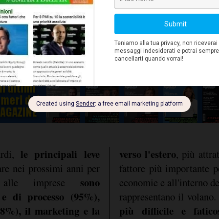
ervistati attivi dirige
e solo il 36% dichiara di
traversano una fase di
e pessimistiche sono le
le principali leve
verso l'estero
ardi,
, più attra
are nei prossimi anni per
fattore più importante p
sono
 alle imprese
economie e all'interno d
a e di processo (95%),
rappresentano il volano.
88%), il marketing e la
più difficile e fatic