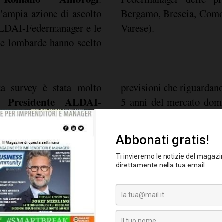
n'ampia azione di ascolto
Bergamo, Brescia, Como
 ALDAI-Federmanager e le
Varese).
ale lombarde hanno scelto
ta survey è stata molto
previsioni che riguardan
e Presidente ALDAI-
5 anni del mercato dome
illani
promotore e
intervistati subirà 
Sviluppo Associativo.
maggioranza (52%) ritien
motiva a continuare in
a crescere.
assima determinazione".
un diffuso clima di
he
lombardi rispetto al
e e del welfare pubblico
 nasce anche dal fatto che