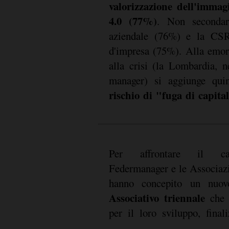
valorizzazione dell'immag
4.0 (77%)
. Non secondari
aziendale (76%) e la CSR,
d'impresa (75%). Alla emor
alla crisi (la Lombardia, 
manager) si aggiunge qu
rischio di "fuga di capit
Per affrontare il c
Federmanager e le Associazi
hanno concepito un nu
Associativo triennale
che 
proattiv
per il loro sviluppo, final