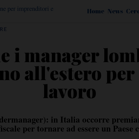
Home
News
Cer
RE
e i manager lom
o all'estero per
lavoro
manager): in Italia occorre premiare
 fiscale per tornare ad essere un Paese 