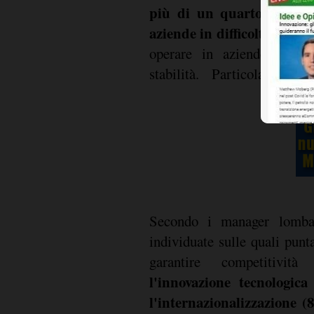
più di un quarto degli int
aziende in difficoltà
(26%) 
operare in aziende che at
stabilità. Particolarment
Secondo i manager lomb
individuate sulle quali punt
garantire competitività
l'innovazione tecnologic
l'internazionalizzazione (