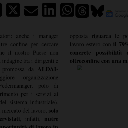
atori: anche i manager
opposta riguarda le po
il 79
tre confine per cercare
lavoro estero con
concrete possibilità
che il nostro Paese non
oltreconfine con una m
 indagine tra i dirigenti e
ALDAI-
i, promossa da
giore organizzazione
 Federmanager, polo di
rimento per i servizi ai
el sistema industriale).
solo
l mercato del lavoro,
rvistati
nutre
, infatti,
opportunità di lavoro in