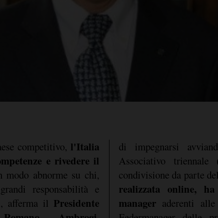
l'Italia
aese competitivo,
di impegnarsi avvia
mpetenze e rivedere il
Associativo triennale
in modo abnorme su chi,
condivisione da parte de
realizzata online, ha
grandi responsabilità e
Presidente
manager
i", afferma il
aderenti alle
, Romano Ambrogi
.
Federmanager delle pr