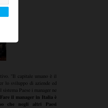
ttivo. "Il capitale umano è il
er lo sviluppo di aziende ed
el sistema Paese i manager ne
Fare il manager in Italia è
oso che negli altri Paesi