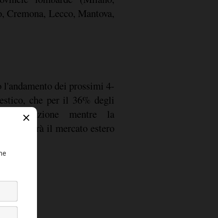
, Cremona, Lecco, Mantova,
o l'andamento dei prossimi 4-
stico, che per il 36% degli
una contrazione mentre la
e che sarà il mercato estero