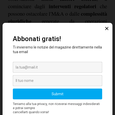
interventi regolatori
cominciare dagli
che
complessità
possono ostacolare l'M&A o dalle
giuridiche
generate da operazioni
internazionali: questi fattori sono considerati
importanti dal 78% degli intervistati. Per il
reazioni attese dal mondo
71% pesano le
politico e dai media
, con il conseguente
impatto sulla reputazione delle aziende
coinvolte e le relative ripercussioni
sull'operatività attesa post acquisizione. La
ricerca, inoltre, ha analizzato la percezione di
analisti e investitori in relazione alle
ristrutturazioni aziendali. Anche in questo caso
i fondamentali finanziari ed economici
rivestono le prime posizioni, ma balzano