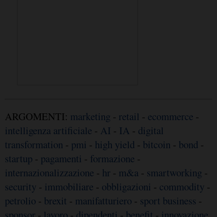
ARGOMENTI:
marketing
-
retail
-
ecommerce
-
intelligenza artificiale
-
AI
-
IA
-
digital
transformation
-
pmi
-
high yield
-
bitcoin
-
bond
-
startup
-
pagamenti
-
formazione
-
internazionalizzazione
-
hr
-
m&a
-
smartworking
-
security
-
immobiliare
-
obbligazioni
-
commodity
-
petrolio
-
brexit
-
manifatturiero
-
sport business
-
sponsor
-
lavoro
-
dipendenti
-
benefit
-
innovazione