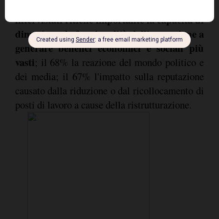
i fattori esterni: il 75% degli
all'occhio
intervistati ritiene importante la capacità di
dimostrare la funzionalità dell'operazione a
generare benefici economici e sociali più
vasti
; il 68% la reazione del mondo politico e
dei media; il 67% l'impatto sulla reputazione
causato dalla riduzione o dal ricollocamento di
posti di lavoro a cause della ristrutturazione.