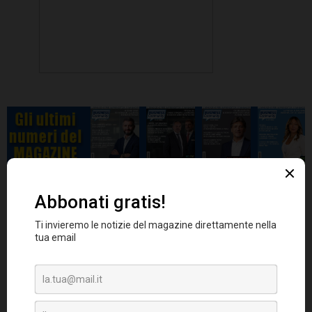
ETC sul petrolio di
Negli ultimi due anni, gli
Boost
che coprono il trading europeo sui
sono nettamente
prodotti short e leverage
saliti
, raggiungendo una posizione leader sul
mercato. Mentre nel 2015, in Europa