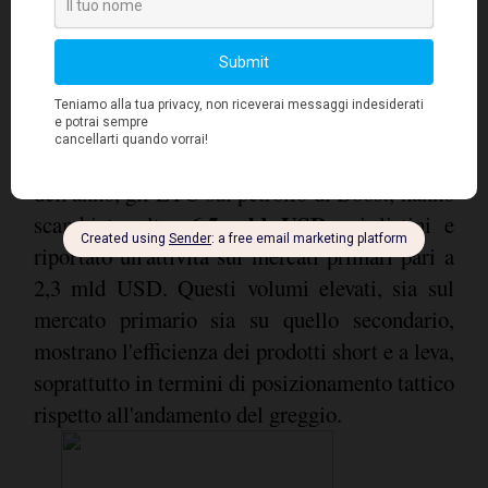
occupavano una quota di mercato del 54%,
quest'anno hanno toccato quasi quota 66%. In
realtà, durante i periodi in cui è stato registrato
il maggior volume di negoziazioni, ossia tra
maggio e giugno, la quota di mercato di Boost
ha superato il 70%. Fino ad oggi, dall'inizio
dell'anno, gli ETC sul petrolio di Boost, hanno
6,5 mld USD
scambiato oltre
sui listini e
riportato un'attività sui mercati primari pari a
2,3 mld USD. Questi volumi elevati, sia sul
mercato primario sia su quello secondario,
mostrano l'efficienza dei prodotti short e a leva,
soprattutto in termini di posizionamento tattico
rispetto all'andamento del greggio.