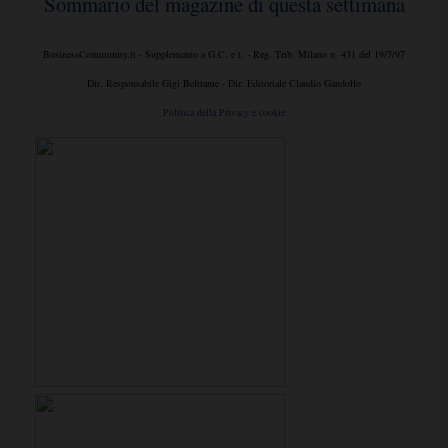
Sommario del magazine di questa settimana
BusinessCommunity.it - Supplemento a G.C. e t. - Reg. Trib. Milano n. 431 del 19/7/97
Dir. Responsabile Gigi Beltrame - Dir. Editoriale Claudio Gandolfo
Politica della Privacy e cookie