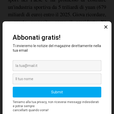
un'industria sportiva da 5 triliardi di yuan (679
miliardi di euro) entro il 2025. Giova ricordare,
Xi
a questo proposito, come il presidente
Jinping
sia un grande appassionato di calcio.
L'accordo tra Dalian Wanda e Adidas segna
l'ultima partnership importante assicurata
dall'azienda cinese. Nel mese di marzo è infatti
diventata top-tier partner della FIFA, organo di
governo mondiale del calcio. Nello scorso
giugno ha firmato una partnership strategica di
Fiba
lungo termine fino al 2033 con la
,
l'organo di governo mondiale del basket,
Infront Sports &
attraverso l'agenzia di
Media
di proprietà Wanda.