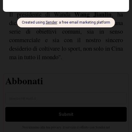
Wang Jianlin
Il presidente di Wanda
, ha
dichiarato: "Wanda e Adidas condividono una
serie di obiettivi comuni, sia in senso
commerciale e sia con il nostro sincero
desiderio di coltivare lo sport, non solo in Cina
ma in tutto il mondo".