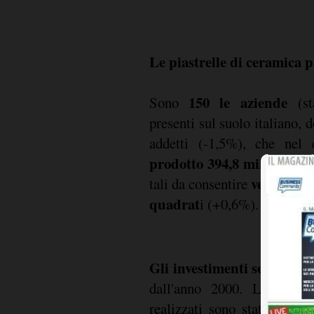
Le piastrelle di ceramica p
150 le aziende
Sono
(sta
presenti sul suolo italiano,
addetti (-1,5%), che nel
prodotto 394,8 milioni di
vendite pe
tali da consentire
quadrat
i (+0,6%). Le vendit
Gli investimenti segnano i
dall'anno 2000. Lo scorso
realizzati sono stati 351,3