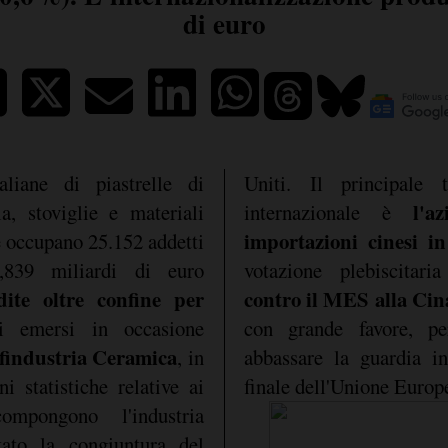
di euro
liane di piastrelle di
Uniti. Il principale
l'a
a, stoviglie e materiali
internazionale è
importazioni cinesi i
he occupano 25.152 addetti
,839 miliardi di euro
votazione plebiscitar
ite oltre confine per
contro il MES alla Ci
i emersi in occasione
con grande favore, p
findustria Ceramica
, in
abbassare la guardia in
i statistiche relative ai
finale dell'Unione Europe
mpongono l'industria
tato la congiuntura del