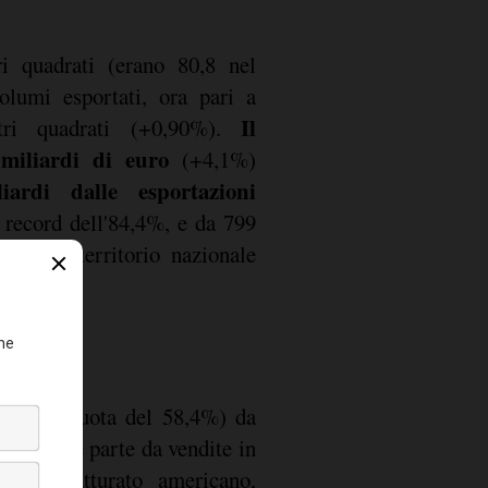
i quadrati (erano 80,8 nel
lumi esportati, ora pari a
Il
tri quadrati (+0,90%).
1 miliardi di euro
(+4,1%)
iardi dalle esportazioni
 record dell'84,4%, e da 799
ite sul territorio nazionale
(+2,7%; quota del 58,4%) da
a restante parte da vendite in
. Il fatturato americano,