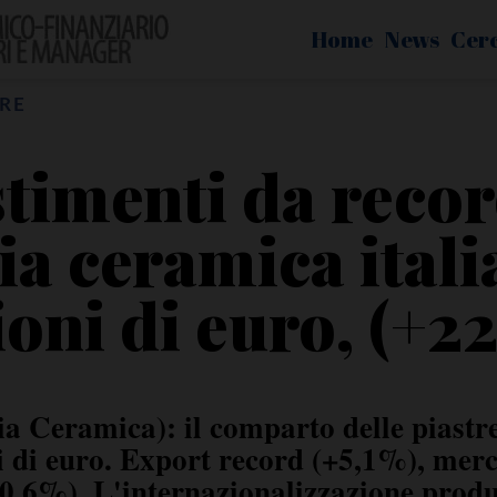
Home
News
Cer
RE
stimenti da recor
ia ceramica itali
ioni di euro, (+22
ia Ceramica): il comparto delle piastrel
i di euro. Export record (+5,1%), merc
-0,6%). L'internazionalizzazione produ