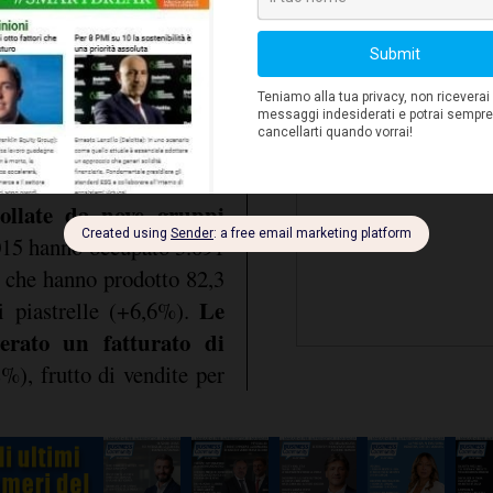
esciuto del +27% rispetto
seppur in espansione sul
imo al 6,9% del fatturato
significativo dell'apprez
produttiva
to estero
- stesso numero
rollate da nove gruppi
2015 hanno occupato 3.091
e che hanno prodotto 82,3
Le
i piastrelle (+6,6%).
erato un fatturato di
%), frutto di vendite per