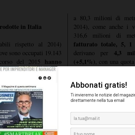
a 80,3 milioni di metr
rodotte in Italia
2014), come anche i vo
316,6 milioni di me
fatturato totale, 5, 
bili rispetto al 2014)
4,3 mil
 dove sono occupati 19.143
derivano per
hanno
(+5,1%)
 corso del 2015
, con una quota
 metri quadrati
(+3,4%),
milioni di euro da vend
r 396,9 milioni di metri
(-0,6%).
e in Italia si consolidano
l nuovo record assoluto
,
462,3 milioni di euro 
 anno gli investimenti
attività in Europa e per l
 milioni di euro (+22,7%
Nord America (+21,5%)