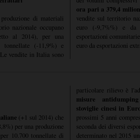
ora pari a 379,4 milio
 produzione di materiali
vendite sul territorio n
itorio nazionale occupano
euro (-9,7%%) e da 
etto al 2014), per una
esportazioni comunitarie
 tonnellate (-11,9%) e
euro da esportazioni ext
Le vendite in Italia sono
particolare rilievo è l'
misure antidumping
stoviglie cinesi in Eur
taliane
(+1 sul 2014) che
prossimi 5 anni compres
8,8%) per una produzione
seconda dei diversi espor
 per 10.700 tonnellate di
determinato nel 2015 un