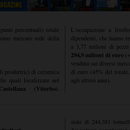
 punti percentuali) totale
L'occupazione a livell
simo mercato sede della
dipendenti, che hanno re
a 3,77 milioni di pezzi
294,9 milioni di euro
(
venduta sui diversi merca
li produttrici di ceramica
di euro (45% del totale, 
elle quali localizzate nel
agli ultimi anni).
astellana (Viterbo)
.
state di 244.381 tonnel
efrattari
dei volumi complessivi 