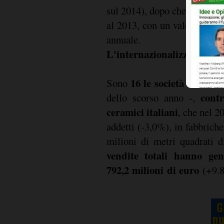
sul 2014), dopo che erano cr
al 2013, con un valore pross
annuale.
L'internazionalizzazione 
16 le società di dirit
Sono
cont
dello scorso anno -,
ceramici italiani
, che nel 
addetti (-3,0%), in fabbrich
milioni di metri quadrati d
vendite totali hanno gen
792,2 milioni di euro
(+9.8