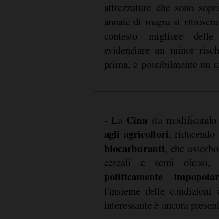
attrezzature che sono sopra
monitorati nel medio period
annate di magra si ritrover
contesto migliore delle
evidenziare un minor risch
prima, e possibilmente un si
Cina
- La
sta modificando
agli agricoltori
, riducendo 
biocarburanti
, che assorbo
cereali e semi oleosi
politicamente impopolar
l'insieme delle condizioni 
interessante è ancora presen