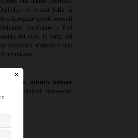
iciente che hanno effettuato
Dall'altro vi è una folla di
li ultimi anni.
chero e in misura minore
ti le condizioni rimangono
ezzi.