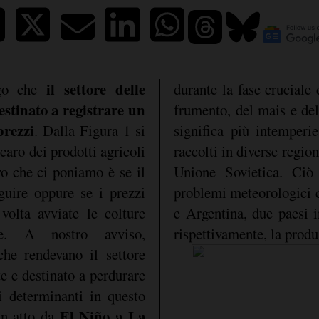
il settore delle
ngo che
durante la fase cruciale 
estinato a registrare un
frumento, del mais e del
prezzi
. Dalla Figura 1 si
significa più intemperie
caro dei prodotti agricoli
raccolti in diverse region
vo che ci poniamo è se il
Unione Sovietica. Ciò 
eguire oppure se i prezzi
problemi meteorologici c
volta avviate le colture
e Argentina, due paesi i
nale. A nostro avviso,
rispettivamente, la produ
che rendevano il settore
te e destinato a perdurare
i determinanti in questo
El Niño a La
in atto da