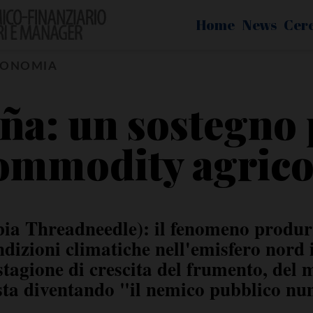
Home
News
Cer
CONOMIA
ña: un sostegno 
ommodity agrico
a Threadneedle): il fenomeno produ
ndizioni climatiche nell'emisfero nord 
 stagione di crescita del frumento, del m
sta diventando "il nemico pubblico n