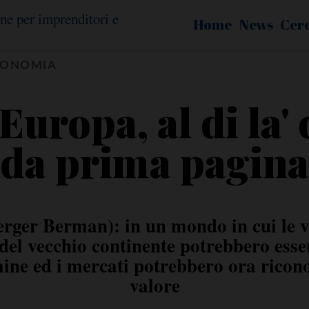
Home
News
Cer
CONOMIA
Europa, al di la' d
da prima pagina
rger Berman): in un mondo in cui le v
i del vecchio continente potrebbero ess
mine ed i mercati potrebbero ora ricono
valore