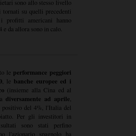
cietari sono allo stesso livello
tornati su quelli precedenti
 i profitti americani hanno
 e da allora sono in calo.
performance peggiori
to le
0
banche europee ed i
, le
co
(insieme alla Cina ed al
diversamente ad aprile
ta
,
positivo del 4%, l'Italia del
tto. Per gli investitori in
sultati sono stati perfino
no l'azionario spagnolo ha