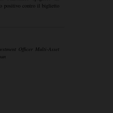
o positivo contro il biglietto
estment Officer Multi-Asset
man