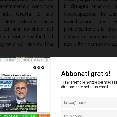
Spagna
ecentemente ci sono state
la
superare le
Grecia
do alla
. Il suo
disoccupazione in E
 delle riforme senza
rivendicazioni dei 
 ad una revisione del
partecipazione alla forza 
 in circolazione fondi ed
del settore non agricolo
 sgravio del debito. Una
rose e fiori nemmeno neg
rescita dell'Europa
nel
Infine, la quantità 
%, esattamente come negli
nell'eurozona sta cres
olontà di ristrutturare il
quest'anno c'è stato un'ul
zione industriale
in
Bce.
Regno Unito si sta
e è inesistente
. Ma le
 riguardano i dati macro.