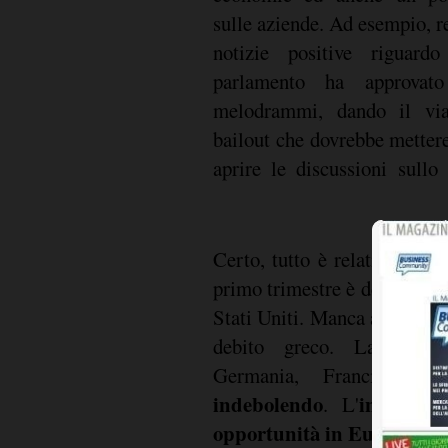
sulle aziende. Ad esempio, r
notizie positive riguar
parlamento ha approvato
melodrammi, dando il via
bailout che dovrebbe mettere
aprire le discussioni sullo
c
Certo, tutto è relativo. La
primo trimestre è dello 0,5
Stati Uniti. Manca ancora la v
produ
debito greco. La
Germania, Francia e 
indebolendo
inflazion
. L'
opportunità in Europa
non