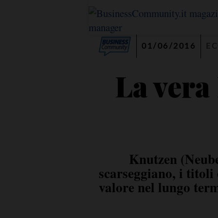
01/06/2016
E
La vera 
Knutzen (Neube
scarseggiano, i titol
valore nel lungo ter