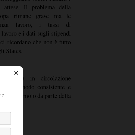
 attese. Il problema della
uropa rimane grave ma le
senza lavoro, i tassi di
lavoro e i dati sugli stipendi
 ci ricordano che non è tutto
li States.
di moneta in circolazione
cendo in modo consistente e
teriore stimolo da parte della