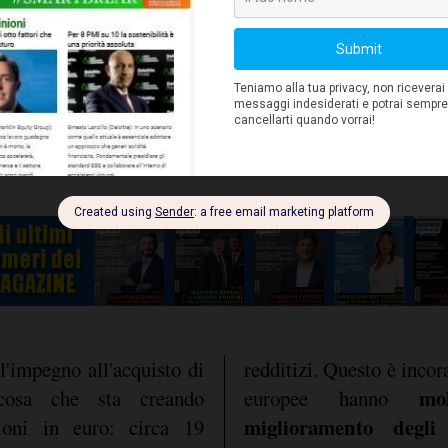
attori che, messi in fila,
estimento nel settore
ende europee tendono a
 petrolio più bassi. In
mercati
iù esposte ai
ment potrebbe migliorare.
l'impegno all'acquisto di
redditizi. Questo è incor
mo
cosa che sta creando
europee hanno
miglioramento degli 
ioni in euro: circa 19