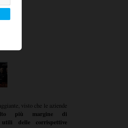
aggiante, visto che le aziende
lto più margine di
utili delle corrispettive