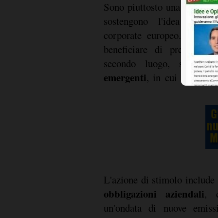
Sono piuttosto una serie di f
sostengono l'idea di inv
corporate europeo. Le azi
beneficiare di prezzi del
secondo luogo, sono p
emergenti
, in cui il senti
L'azione di stimolo include 
obbligazioni aziendali
, 
un'ondata di nuove emiss