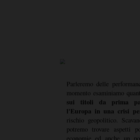
Parleremo delle performanc
momento esaminiamo quan
sui titoli da prima p
l'Europa in una crisi p
rischio geopolitico. Scav
potremo trovare aspetti po
economie ed anche un pos