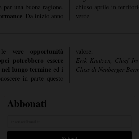
e per una buona ragione.
chiuso aprile in territori
formance
. Da inizio anno
verde.
vere opportunità
le
valore.
ropei potrebbero essere
Erik Knutzen, Chief Inv
e nel lungo termine
ed i
Class di Neuberger Ber
onoscere in parte questo