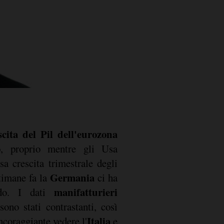
scita del Pil dell'eurozona
o
, proprio mentre gli Usa
a crescita trimestrale degli
Germania
timane fa la
ci ha
manifatturieri
ido. I dati
sono stati contrastanti, così
Italia
ncoraggiante vedere l'
e