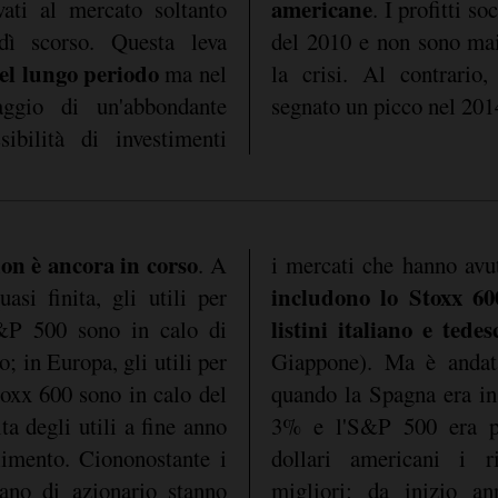
americane
vati al mercato soltanto
. I profitti so
dì scorso. Questa leva
del 2010 e non sono mai 
el lungo periodo
ma nel
la crisi. Al contrario,
aggio di un'abbondante
segnato un picco nel 2014
ibilità di investimenti
on è ancora in corso
. A
i mercati che hanno avu
includono lo Stoxx 60
uasi finita, gli utili per
listini italiano e tedes
S&P 500 sono in calo di
; in Europa, gli utili per
Giappone). Ma è anda
toxx 600 sono in calo del
quando la Spagna era in 
ta degli utili a fine anno
3% e l'S&P 500 era pia
limento. Ciononostante i
dollari americani i ri
ano di azionario stanno
migliori: da inizio an