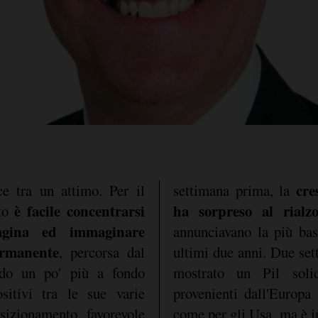
cre
e tra un attimo. Per il
settimana prima, la
è facile concentrarsi
ha sorpreso al rialz
to
agina ed immaginare
annunciavano la più bass
ermanente
, percorsa dal
ultimi due anni. Due set
ando un po' più a fondo
mostrato un Pil sol
sitivi tra le sue varie
provenienti dall'Europa 
izionamento favorevole
come per gli Usa, ma è i