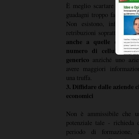
È meglio scartare a priori
guadagni troppo facili senz
Non esistono, infatti, lav
retribuzioni soprattutto in
anche a quelle offerte 
numero di cellulare o u
generico
anziché uno azien
avere maggiori informazio
una truffa.
3. Diffidare dalle aziende 
economici
Non è ammissibile che un
potenziale tale - richieda
periodo di formazione, 