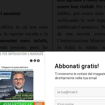
essere ben visibili
. Per
ci anonimi
dubbio, può essere utile 
verificando la web repu
 offerte in cui non sono
pubblicato l'annuncio. Ne
a, la ragione sociale e la
da una società ester
nonimi sono, infatti,
l'Autorizzazione Ministe
ende possono, però, far
in Italia è, infatti, 
zza e affidarsi ad agenzie
permesso che deve esser
e selezione del personale.
in ogni comunicazione via
investimento per le azie
he promettono guadagni
necessariamente gratui
anche dall'acquisto di
come necessari per 