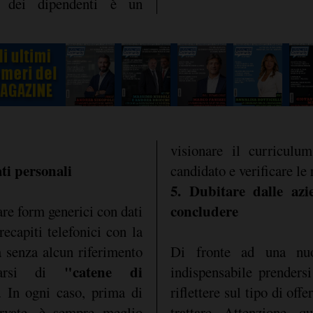
ng dei dipendenti è un
visionare il curriculu
ati personali
candidato e verificare le
5. Dubitare dalle az
concludere
re form generici con dati
recapiti telefonici con la
 senza alcun riferimento
Di fronte ad una nuo
"catene di
tarsi di
indispensabile prenders
. In ogni caso, prima di
riflettere sul tipo di off
servate, è sempre meglio
trattare. Attenzione, q