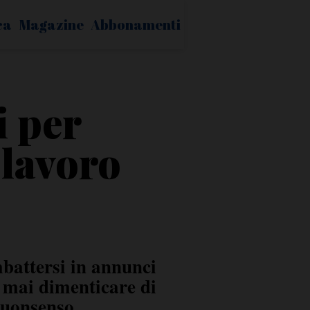
ca
Magazine
Abbonamenti
 per
 lavoro
imbattersi in annunci
 mai dimenticare di
buonsenso