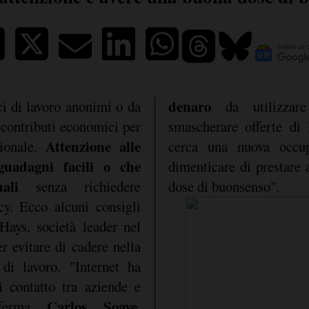
denaro
ci di lavoro anonimi o da
da utilizzar
 contributi economici per
smascherare offerte di 
Attenzione alle
sionale.
cerca una nuova occu
guadagni facili o che
dimenticare di prestare 
ali
senza richiedere
dose di buonsenso".
acy. Ecco alcuni consigli
i Hays, società leader nel
er evitare di cadere nella
 di lavoro. "Internet ha
i contatto tra aziende e
Carlos Soave,
afferma