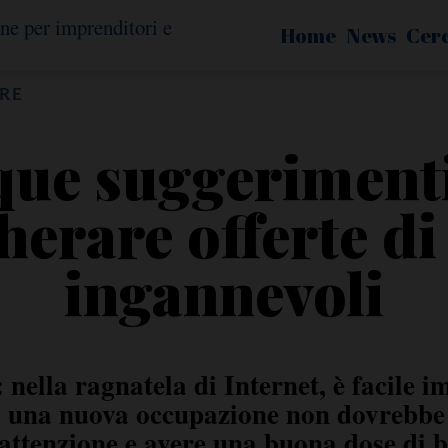
Home
News
Cer
RE
que suggerimenti
erare offerte di
ingannevoli
 nella ragnatela di Internet, è facile 
a una nuova occupazione non dovrebbe
 attenzione e avere una buona dose di 