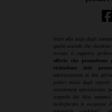
Stare alla larga dagli annun
quelle aziende che chiedono
avviare il rapporto profes
offerte che promettono 
richiedono dati person
autorizzazione ai fini priv
pratici stilati dagli espert
recruitment specializzato, p
trappola dei falsi annunci
moltiplicato le occasioni d
potenziali candidati", 