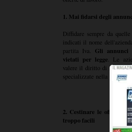
1. Mai fidarsi degli annun
Diffidare sempre da quelle
indicati il nome dell'aziend
Gli annunci a
partita Iva.
vietati per legge
. Le azi
valere il diritto di riservate
specializzate nella ricerca 
2. Cestinare le offerte c
troppo facili