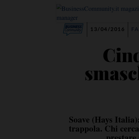
13/04/2016
FA
Cin
smasch
Soave (Hays Italia):
trappola. Chi cerc
prestare