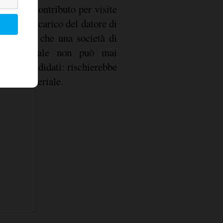
sta di un contributo per visite
ti sono a carico del datore di
 ricordare che una società di
del personale non può mai
ro ai candidati: rischierebbe
ne Ministeriale.