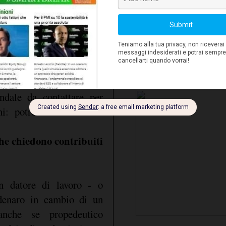
domicilio
 annunci che promettono
o dalla richie
a competenze specifiche.
mediche. Tutti questi cos
ori che offrano ingenti
lavoro. È bene, inoltre,
Attenzione
 breve tempo!
ricerca e selezione 
che riportano solo un
richiedere somme di dena
n indirizzo di posta
di perdere l'Autorizzazio
dale da contattare per
ni: potrebbe nascondere
che chiedono contribuiti
 datore di lavoro - o
 denaro in cambio di un
anche se propedeutico