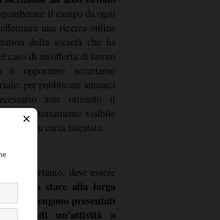
 sgomberare il campo da ogni
effettuare una ricerca online
tation della società che ha
l caso di un'offerta di lavoro
a è opportuno accertarne
riale: per pubblicare annunci
necessario aver ottenuto il
e obbligatoriamente visibile
 web o su carta intestata.
nde e, pertanto, deve essere
Meglio stare alla larga
to.
 kit che vengono presentati
l'avvio di un'attività a