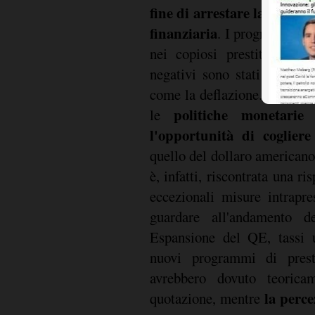
fine di arrestare la recessi
finanziaria
. I programmi di 
nei copiosi prestiti al set
negativi sono stati concepi
come la deflazione. Per chi
politiche monetarie
le
l'opportunità di cogliere
quello del dollaro americano,
è, infatti, riscontrata una ri
eccezionali misure intrapre
guardare all'andamento de
Espansione del QE, tassi u
nuovi programmi di presti
avrebbero dovuto teorica
la perce
quotazione, mentre