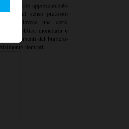
esco. Il forte apprezzamento
o è in tal senso piuttosto
antiene invece una certa
cio di politica monetaria e
i rafforzamenti del biglietto
zialmente rientrati.