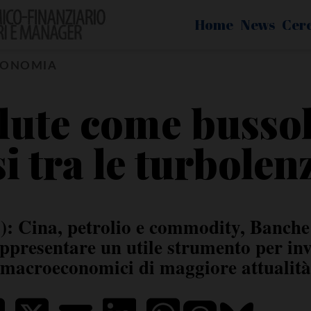
Home
News
Cer
CONOMIA
lute come busso
i tra le turbolen
: Cina, petrolio e commodity, Banche c
ppresentare un utile strumento per inve
macroeconomici di maggiore attualità