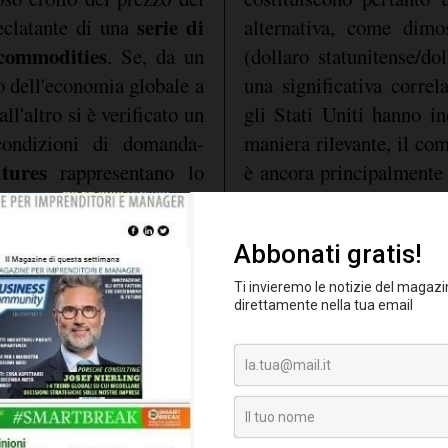
serie di
 eclatante di una
alternativa, come dim
 commodities
. Se, da un
(dollaro statunitense/do
to dell'economia globale a
una significativa corre
ll'altro si è verificato un
gli Stati Uniti hanno in
 condizioni di domanda-
maniera rilevante, il co
utures
rappresentano lo
è ancora principalmente 
a di investimento sul
La correlazione tra il 
WTI
sul
(
West Texas
UsdCad) si è dimostrata 
o però associati costi
freni, riflettori
più orientata verso l'
operazioni possano esse
o attuale della politica
benefici
ecedenti nella storia con
. Gli effetti su
nterventi straordinari al
molto simili e rifletto