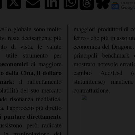
ivello globale sono molto
maggiori produttori di c
ivi resta decisamente più
ferro - che più in assolut
to di vista, le valute
economica del Dragone. 
n utile strumento per
principali benchmark
oeconomici
di maggiore
mostrato notevole erratici
o della Cina, il dollaro
cambio Aud/Usd (dol
mark
: il rallentamento
statunitense) mantien
olatilità del suo mercato
contrattazione.
de risonanza mediatica.
a, l'approccio più diretto
puntare direttamente
di
ussistono però radicate
 e la manipolazione dei