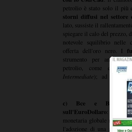
petrolio è stato solo il più
storni diffusi nel settore
lato, sussiste il rallentamen
spiegare il calo del prezzo, da
notevole squilibrio nelle
f
offerta dell'oro nero. I
strumento per antonomasi
petrolio, come quelli 
Intermediate
); ad essi son
c) Bce e BoJ senza 
sull'EuroDollaro
: il quadr
monetaria globale non ha pr
l'adozione di una serie di i