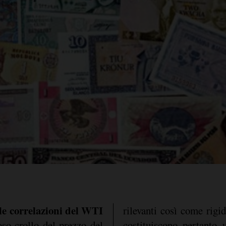
 le correlazioni del WTI
rilevanti così come rigi
oso crollo del prezzo del
costituiscono pertanto