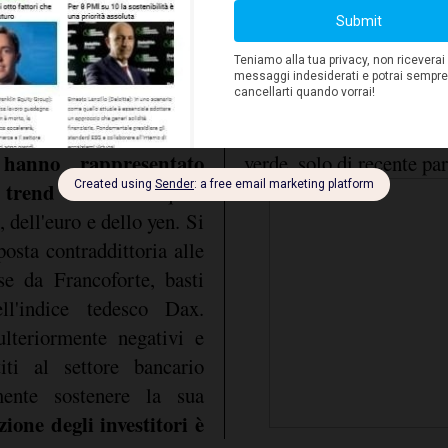
one innescata dalla crisi
dinamica dell'indice ted
acquisto dei titoli, estesi
del cambio Eurodollar
tore bancario, e i tassi
eloquente. La Fed m
ti per scacciare fantasmi
moderazione nell'approc
Forex
 opera sul mercato
,
ciò ha condotto a inizial
 hanno rappresentato
verde, solo di recente par
 trend di rilievo
quali
 dell'euro e dello yen. Si
sposta contraddittoria alle
se da Francoforte, basti
ll'indice tedesco Dax.
lteriormente negativi e
ti al settore bancario
mente sostenere la sua
zione degli investitori è