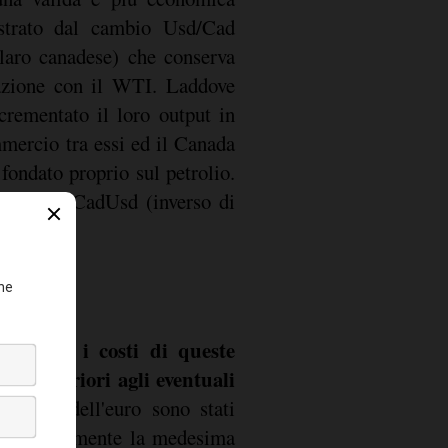
ostrato dal cambio Usd/Cad
llaro canadese) che conserva
lazione con il WTI. Laddove
crementato il loro output in
mmercio tra essi ed il Canada
fondato proprio sul petrolio.
WTI e il CadUsd (inverso di
ferrea.
idea che i costi di queste
re superiori agli eventuali
l valore dell'euro sono stati
no assolutamente la medesima