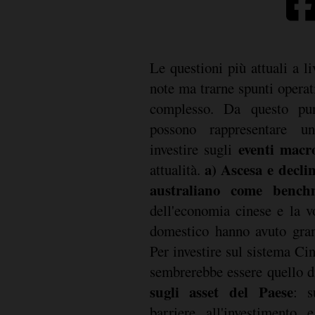
Le questioni più attuali a l
note ma trarne spunti operat
complesso. Da questo pun
possono rappresentare u
eventi macr
investire sugli
a) Ascesa e declin
attualità.
australiano come bench
dell'economia cinese e la v
domestico hanno avuto gran
Per investire sul sistema Cin
sembrerebbe essere quello 
sugli asset del Paese
: s
barriere all'investimento