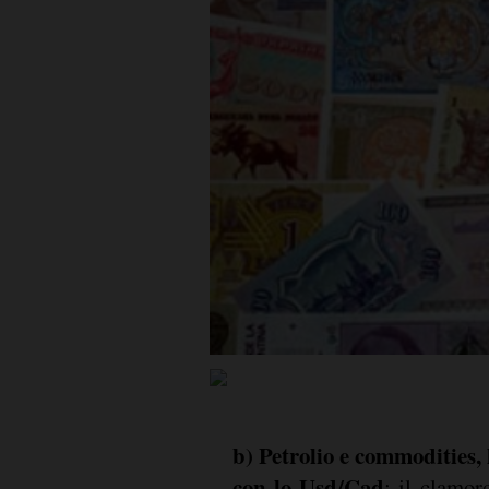
b) Petrolio e commodities,
con lo Usd/Cad
: il clamor