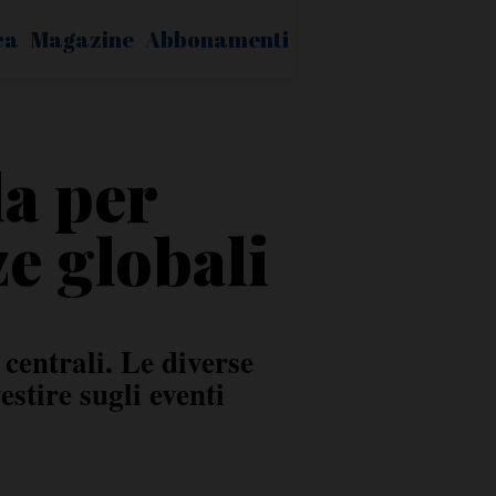
ca
Magazine
Abbonamenti
la per
ze globali
entrali. Le diverse
stire sugli eventi