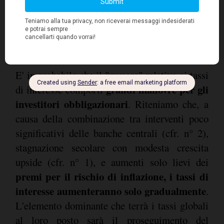
4) Tassi monotoni, ma credito vivace
E' improbabile che il "rumore" relativo ai tassi
grandi manovre per gli
di interesse comporti
investitori obbligazionari
. Riteniamo che, a
causa della combinazione tra interventi poco
significativi delle banche centrali (cfr. n° 2),
stagnazione secolare con modesta crescita
upside (cfr. n° 1), e aumenti solo lievi dei
premi per il rischio di inflazione, i tassi di
interesse aumenteranno solo gradualmente
.
L'elemento dominante che terrà i tassi globali
al loro posto sarà il proseguimento del