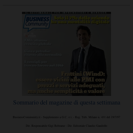
Sommario del magazine di questa settimana
BusinessCommunity.it - Supplemento a G.C. e t. - Reg. Trib. Milano n. 431 del 19/7/97
Dir. Responsabile Gigi Beltrame - Dir. Editoriale Claudio Gandolfo