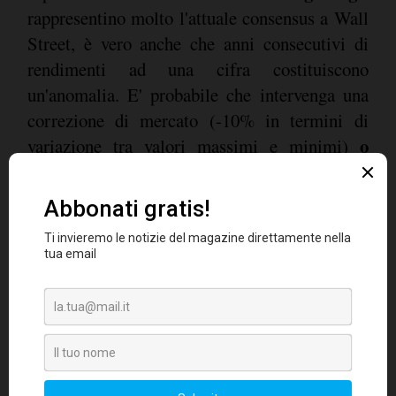
rappresentino molto l'attuale consensus a Wall
Street, è vero anche che anni consecutivi di
rendimenti ad una cifra costituiscono
un'anomalia. E' probabile che intervenga una
correzione di mercato (-10% in termini di
o
variazione tra valori massimi e minimi)
persino un mercato orso
(-20%),
eventualmente dando il via ad un rally per un
ritorno a livelli medi. Tra i colpevoli più
probabili di un ampio sell-off azionario,
possiamo pensare ad un timore per il
tightening della Fed, ad uno spillover di
illiquidità dal mercato high yield o ad una crisi
di rifugiati/Brexit in Europa.