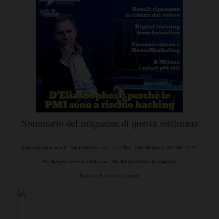
Sommario del magazine di questa settimana
BusinessCommunity.it - Supplemento a G.C. e t. - Reg. Trib. Milano n. 431 del 19/7/97
Dir. Responsabile Gigi Beltrame - Dir. Editoriale Claudio Gandolfo
Politica della Privacy e cookie