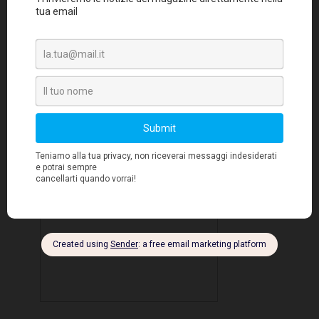
Italia
, è molto importante per lo sviluppo di
nuove possibilità di business delle sedi italiane
una tappa fondamentale per il
ed è
riconoscimento del valore della nostra R&D
in un campo così competitivo come quello
della diagnostica".