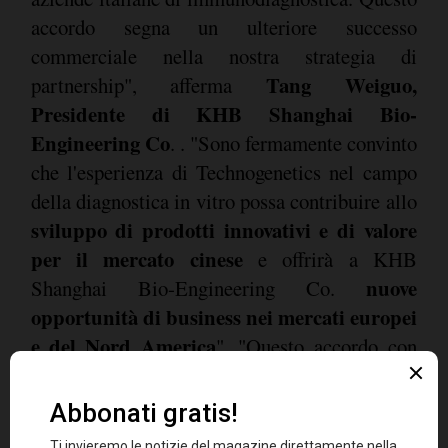
accordo segna un ulteriore successo
commerciale nella nostra strategia di
Tang Weiguo,
partnership", afferma
Presidente di KHB Shanghai Bio-
Engineering Co
. . "Sono fermamente convinto
che l'esperienza di Technogenetics nel campo
della diagnostica in vitro possa contribuire allo
sviluppo di prodotti innovativi e di valore
per il mercato cinese
e offrirà a KHB
nuove
Shanghai Bio-Engineering Co.
opportunità di business nei mercati europei
e del Nord America
". "Questo accordo con
KHB Shanghai Kehua Bio-Engineering Co, ha
Salvatore Cincotti, Amministratore
spiegato
Delegato di Technogenetics e Altergon