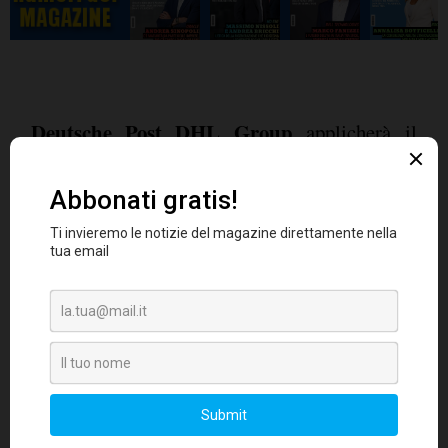
Deutsche Post DHL Group
applicherà il
nuovo Standard Fairtrade sul clima al suo
progetto in Lesotho
. Insieme al partner
Atmosfair, la compagnia di logistica ha
distribuito fornelli a legna più efficienti alle
comunità locali, riducendo le emissioni e
migliorando la loro qualità della vita. "Il tema
della protezione dell'ambiente è nella nostra
agenda da molto tempo: già una decina di anni
fa abbiamo sviluppato un servizio a zero
emissioni che comprende anche vantaggi