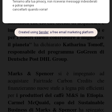
sociali. Perciò è stato naturale per noi
Il
impegnarci con la certificazione Fairtrade.
nuovo Standard Fairtrade sul clima
sottolinea che ciò che decidi di acquistare è
importante e rende più semplice per noi e
per i nostri clienti contribuire a migliorare
il pianeta"
Katharina Tomoff,
ha dichiarato
responsabile del programma GoGreen di
Deutsche Post DHL Group
.
Marks & Spencer
si è impegnato ad
acquistare Fairtrade Carbon Credits che
finanzieranno nuove stufe a legna più efficienti
i produttori del caffè M&S in Etiopia
per
.
Carmel McQuaid, capo del Sustainable
Business di Marks & Spencer
ha spiegato: