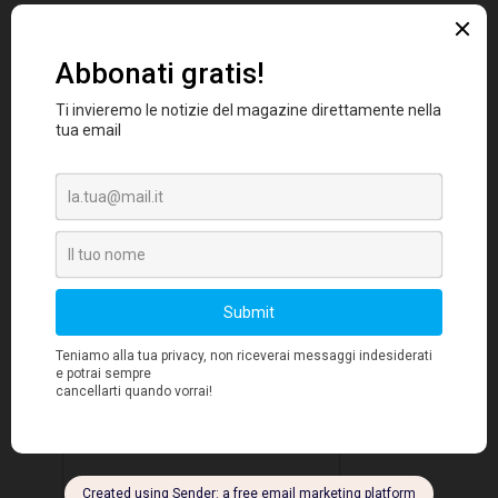
valuta del Dragone verso
l'internazionalizzazione
, secondo le parole
Direttore del FMI, Christine Lagarde
del
.
Le implicazioni, che ne derivano, hanno natura
politica oltre che economico-monetaria. Per
prima cosa, la mossa dell'istituto di
riconoscimento di
Washington, sancisce il
una leadership internazionale alle autorità
di Pechino
, già conquistata nei fatti, essendo
la Cina la seconda potenza economica
mondiale.