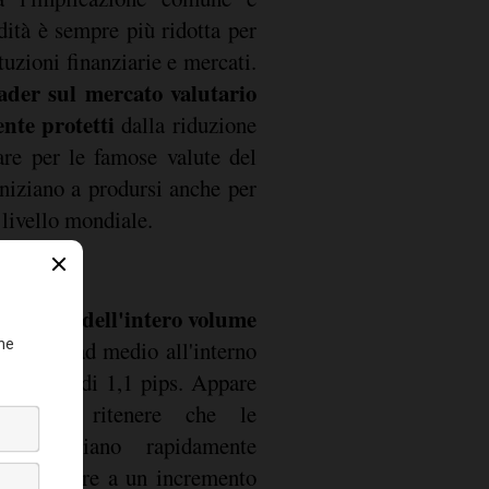
idità è sempre più ridotta per
tuzioni finanziarie e mercati.
ader sul mercato valutario
ente protetti
dalla riduzione
lare per le famose valute del
iniziano a prodursi anche per
 livello mondiale.
 quarto dell'intero volume
 e lo spread medio all'interno
ancaria è di 1,1 pips. Appare
piegabile ritenere che le
to si siano rapidamente
 da condurre a un incremento