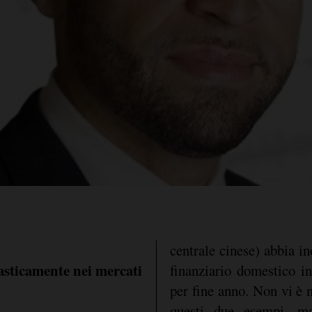
centrale cinese) abbia ino
rasticamente nei mercati
finanziario domestico in 
per fine anno. Non vi è 
questi due esempi, m