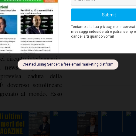
ato come un segnale del
dello spread così notevol
uidità riguarda da vicino
a liquidità disponibile si
rso anno. Tra le 8.15 e le
ew York) del 12 Novembre
sk sull'Eurodollaro è
el circuito interbancario,
a news
inaspettata che
improvvisa caduta della
 È doveroso sottolineare
goziato al mondo. Esso