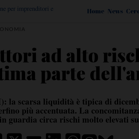
Home
News
Cer
CONOMIA
attori ad alto ris
ltima parte dell'
 la scarsa liquidità è tipica di dicem
erfino più accentuata. La concomitanza d
n guardia circa rischi molto elevati s