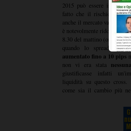
2015 può essere interpret
fatto che il rischio di liq
anche il mercato valutario. L
è notevolmente ridotta lo sco
8.30 del mattino (ora di N
Bid/A
quando lo spread
aumentato fino a 10 pips
n
nessun
non vi era stata
giustificasse infatti un'
liquidità su questo cross.
come sia il cambio più ne