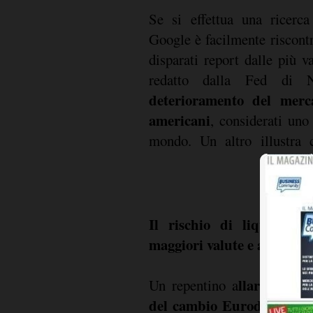
Se si effettua una ricerca
Google è facilmente riscontr
disparati report dalle più v
redatto dalla Fed di 
deterioramento del merca
americani
, considerati uno 
mondo. Un altro illustr
Il rischio di liquidità 
maggiori valute e al Forex
llargamento
Un repentino a
del cambio Eurodollaro
de