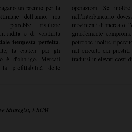
 pagano un premio per la
operazioni. Se inoltr
ettimane dell'anno, ma
nell'interbancario doves
, potrebbe risultare
movimenti di mercato, l'
liquidità e di volatilità
grandemente compromess
iale tempesta perfetta
.
potrebbe inoltre ripercuotersi in maniera importante
ate, la cautela per gli
terbancari, e ciò potrebbe
do è d'obbligo. Mercati
tradursi in elevati costi d
la profittabilità delle
ve Strategist, FXCM