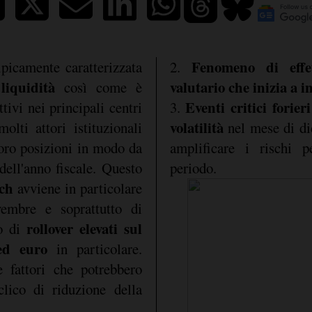
Fenomeno di effe
ipicamente caratterizzata
2.
liquidità
valutario che inizia a i
così come è
Eventi critici forier
tivi nei principali centri
3.
volatilità
molti attori istituzionali
nel mese di di
loro posizioni in modo da
amplificare i rischi p
 dell'anno fiscale. Questo
periodo.
nch
avviene in particolare
vembre e soprattutto di
rollover elevati sul
io di
ed euro
in particolare.
e fattori che potrebbero
lico di riduzione della