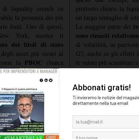
 di liquidity crunch su
piuttosto chiara: la liqu
abile la presenza dei più
un largo ventaglio di isti
tr
arie fonti. Uno di questi,
La maggior parte dei
sono rimasti relativam
New York, mostra il
to dei titoli di stato
di volatilità, in partico
degli asset più sicuri al
G7, anche se gli effetti 
PBOC
a come la
(banca
le valute più scambiate a
un
rappresenta all'incirca
si è esteso anche alle
del mercato valutario
,
 nel suo complesso
della piattaforma interb
perciò piuttosto ins
 dello spread Bid/Ask
condizioni di merca
llo scorso 12 Novembre
deteriorate a tal punto