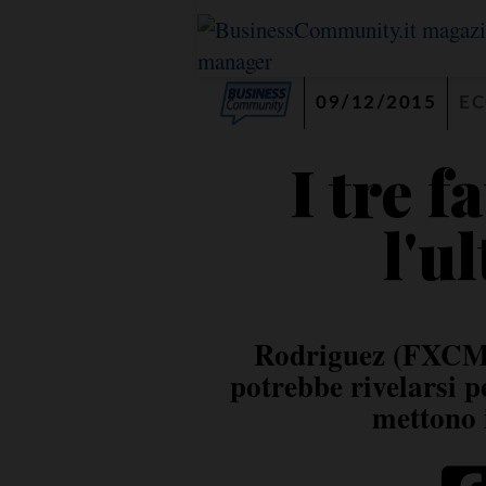
09/12/2015
E
I tre f
l'u
Rodriguez (FXCM):
potrebbe rivelarsi p
mettono i