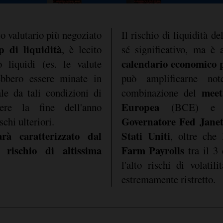
io valutario più negoziato
Il rischio di liquidità de
p di liquidità
, è lecito
sé significativo, ma è
calendario economico pi
 liquidi (es. le valute
ebbero essere minate in
può amplificarne not
meet
le da tali condizioni di
combinazione del
Europea
ere la fine dell'anno
(BCE) e de
Governatore Fed Janet
schi ulteriori.
à caratterizzato dal
Stati Uniti
, oltre che
rischio di altissima
Farm Payrolls
tra il 3
l'alto rischi di volatil
estremamente ristretto.