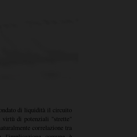
ndato di liquidità il circuito
virtù di potenziali "strette"
naturalmente correlazione tra
a l'implicazione comune è