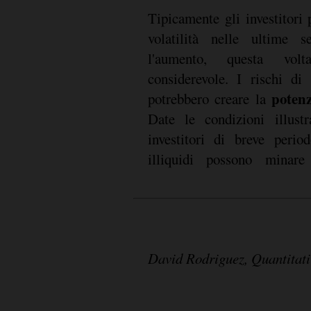
Tipicamente gli investitori
volatilità nelle ultime s
l'aumento, questa volta
considerevole. I rischi di 
potenz
potrebbero creare la
Date le condizioni illustr
nel circuito dei prestiti in
investitori di breve perio
illiquidi possono minare 
David Rodriguez, Quantitati