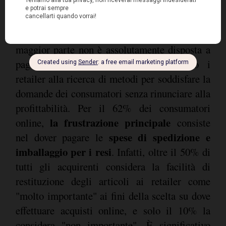
Benché i consumatori si aspettino la massima
praticità durante un'esperienza di acquisto, la
maggior parte non è assolutamente disposta a
pagare per questo vantaggio, lasciando i
retailer alla ricerca di metodi per soddisfare la
domande dei consumatori senza rinunciare alla
profittabilità. Per il 62% dei consumatori
la frustrazione principale
online,
consiste
spese di spedizione e
nel dover pagare le
imballaggio per i resi
. Infatti, oltre il 50% di
tutti gli acquirenti considera la facilità di
restituzione degli articoli ai retailer come
"molto importante" ai fini della scelta su dove
effettuare acquisti online, e solo il 10% la
considera "non importante". È significativo