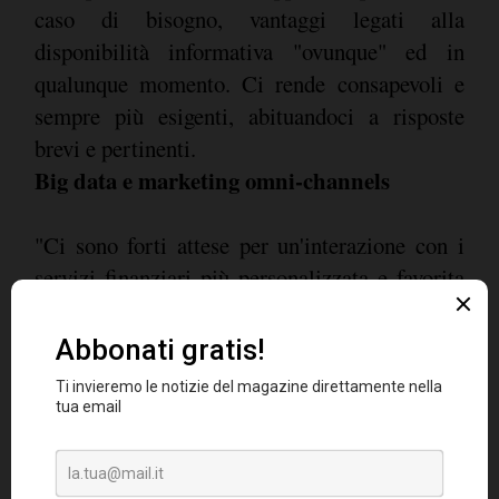
caso di bisogno, vantaggi legati alla
disponibilità informativa "ovunque" ed in
qualunque momento. Ci rende consapevoli e
sempre più esigenti, abituandoci a risposte
brevi e pertinenti.
Big data e marketing omni-channels
"Ci sono forti attese per un'interazione con i
servizi finanziari più personalizzata e favorita
da strumenti predittivi evoluti", ha commentato
Cristina Colombo, Chief Client Officer
TNS
. "Strumenti che si affidano a insight
derivati da big data e marketing omni-
channels. Ma il Digitale non è solo fonte di
opportunità ed innovazione, per il mondo