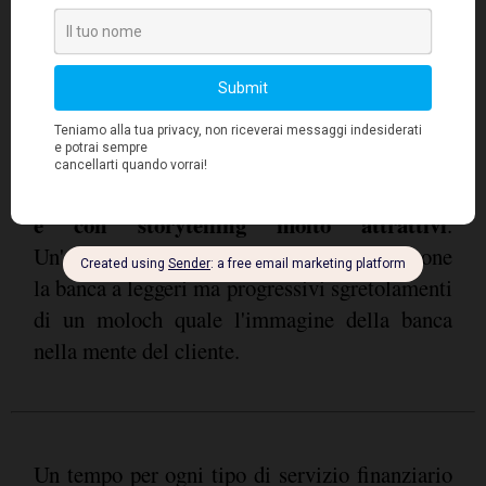
finanziario: una pletora di nuovi operatori
stanno mettendo sotto pressione il settore, in
ambiti diversi. Ci sono aree, come quella dei
pagamenti e del credito
, in cui le banche
attacchi diversi da operatori
stanno subendo
dimensionalmente non sempre rilevanti, ma
che propongono servizi più flessibili, smart
e con storytelling molto attrattivi
.
Un'aggressione su molti fronti, che sottopone
la banca a leggeri ma progressivi sgretolamenti
di un moloch quale l'immagine della banca
nella mente del cliente.
Un tempo per ogni tipo di servizio finanziario