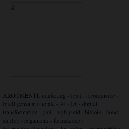
ARGOMENTI:
marketing
-
retail
-
ecommerce
-
intelligenza artificiale
-
AI
-
IA
-
digital
transformation
-
pmi
-
high yield
-
bitcoin
-
bond
-
startup
-
pagamenti
-
formazione
-
internazionalizzazione
-
hr
-
m&a
-
smartworking
-