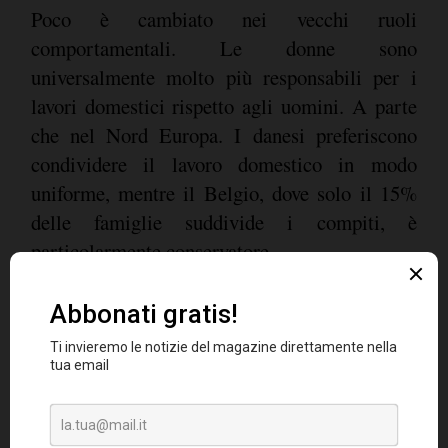
Poco è cambiato nei vecchi ruoli
comportamentali. Le donne sono
universalmente molto più responsabili per i
lavori domestici rispetto agli uomini. A parte
che nel Nord Europa. I danesi preferiscono
condividere il lavoro domestico in modo
uniforme, mentre il Belgio, dove solo il 15%
delle famiglie suddivide i compiti, è
particolarmente conservatore.
Potenziale di mercato per gli
elettrodomestici con connettività
La gente ha prima bisogno di conoscere
l'esistenza di elettrodomestici in rete, al fine di
riconoscere i loro benefici. La stragrande