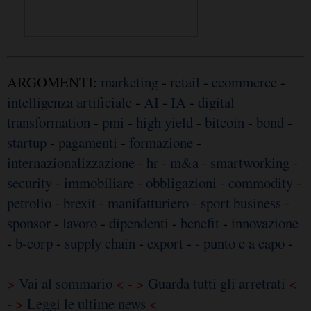
ARGOMENTI:
marketing
-
retail
-
ecommerce
-
intelligenza artificiale
-
AI
-
IA
-
digital
transformation
-
pmi
-
high yield
-
bitcoin
-
bond
-
startup
-
pagamenti
-
formazione
-
internazionalizzazione
-
hr
-
m&a
-
smartworking
-
security
-
immobiliare
-
obbligazioni
-
commodity
-
petrolio
-
brexit
-
manifatturiero
-
sport business
-
sponsor
-
lavoro
-
dipendenti
-
benefit
-
innovazione
-
b-corp
-
supply chain
-
export
-
- punto e a capo
-
>
Vai al sommario
< - >
Guarda tutti gli arretrati
<
- >
Leggi le ultime news
<