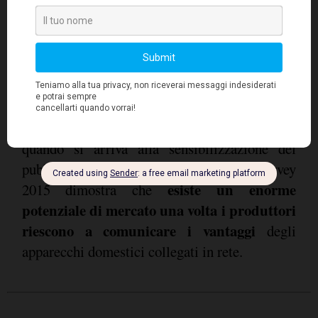
maggioranza degli intervistati ha, per esempio,
sentito parlare di sistemi di allarme
intelligenti, sistemi di illuminazione e
soluzioni di irrigazione del giardino che
possono essere controllati a distanza; ma
elettrodomestici come asciugatrici, lavatrici,
frigoriferi e congelatori sono in fondo alla lista
quando si arriva alla sensibilizzazione del
pubblico. Il Bauknecht Connectivity Survey
esiste un enorme
2015 dimostra che
potenziale di mercato una volta i produttori
riescono a comunicare i vantaggi
degli
apparecchi domestici collegati in rete.