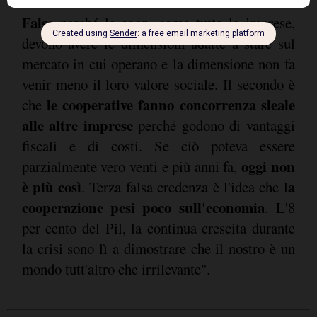
verrebbe meno alla loro funzione sociale.
Falso
perché le coop, come tutte le imprese,
devono avere le dimensioni adatte a stare sul
mercato in cui operano e la dimensione non fa
venir meno il loro valore sociale. Il secondo è
le cooperative fanno concorrenza sleale
che
alle altre imprese
perché godono di vantaggi
fiscali e di costi. Se ciò poteva essere
oggi non
parzialmente vero venti e più anni fa,
è più così
a
. Terza falsa credenza è l'idea che l
cooperazione pesi poco sull'economia
. L'8
per cento del Pil, la continua crescita durante
la crisi sono lì a dimostrare che il nostro è un
mondo tutt'altro che irrilevante".