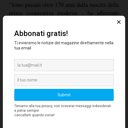
"Sono passati oltre 170 anni dalla nascita delle
prima cooperativa moderna - ha affermato
Bini, che guida una cooperativa di servizi con
oltre 5000 lavoratori e 100milioni di fatturato
il mondo cooperativo è ancora in parte
-, ma
sconosciuto
, circondato da un lato da un alone
di critica pregiudizievole dovuta per lo più a
ignoranza, dall'altro da una glorificazione
le
acritica. Ci si dimentica troppo spesso che
coop sono prima di tutto imprese che
devono stare sul mercato
. Ci sono, poi,
false credenze
almeno tre
sul nostro mondo
che sento ripetere spesso. La prima è l'idea che
le cooperative debbano essere per forza
piccole
altrimenti non sarebbero cooperative e