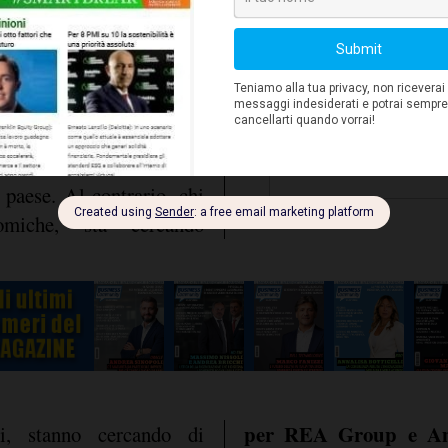
ve termine. Le vendite di
e diminuite, così come
ri. I prezzi delle case,
scesi. La crisi cinese ha
investitori stranieri
 gli
,
ismo a causa della bolla
l paese. Al contrario, chi
omiche, sta cercando
per REA Group e Amm
ti, stanno cercando di