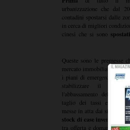
Prima
di tutto il ma
urbanizzazione che dal 20
contadini spostarsi dalle zo
in cerca di migliori condizion
spostat
cinesi che si sono
Queste sono le premesse ch
mercato immobiliare cinese
i piani di emergenza del go
stabilizzare il merca
l'abbassamento delle tasse
taglio dei tassi e l'allent
messe in atta dai singoli dis
stock di case invendute è 
tra offerta e domanda è alt