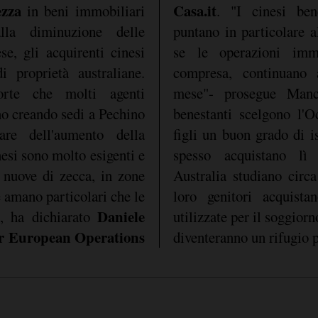
ezza
Casa.it
in beni immobiliari
. "I cinesi ben
lla diminuzione delle
puntano in particolare a
se, gli acquirenti cinesi
se le operazioni immo
 proprietà australiane.
compresa, continuano
orte che molti agenti
mese"- prosegue Manc
no creando sedi a Pechino
benestanti scelgono l'O
are dell'aumento della
figli un buon grado di i
nesi sono molto esigenti e
spesso acquistano lì 
 nuove di zecca, in zone
Australia studiano circa
e amano particolari che le
loro genitori acquist
Daniele
, ha dichiarato
utilizzate per il soggiorn
r European Operations
diventeranno un rifugio p