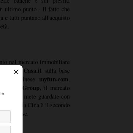
delle banche e sui prestiti
n ultimo punto - il fatto che
ra e tutti puntano all'acquisto
età.
ento nel mercato immobiliare
Casa.it
analisi di
sulla base
myfun.com
 portale cinese
,
REA Group
 di
, il mercato
 una delle mete guardate con
tanto che la Cina è il secondo
er il Paese.