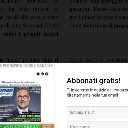
ssiccio processo di
contare sull'appoggio 
Terzo
11 ha visto milioni di
garantiti.
- ma no
ne rurali alle aree urbane
per i cinesi la casa è sac
i di vita. Solo nel 2014 i
di un'abitazione di propri
i verso i grandi centri
e hanno portato oggi il
opportunità di investim
 a impazzire. Nonostante
australiano. Secondo l'
verno di Pechino volti a
dei dati raccolti dal
to immobiliare, come
anch'esso facente parte
 sulla seconda casa, il
australiano si conferma
amento delle restrizioni
più interesse dai cinesi, 
lo
tretti comunali cinesi,
mercato per importanza p
ancora molto alto
. Il gap
issimo e non in grado di