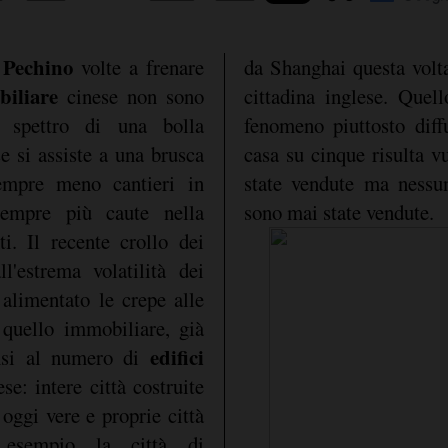
Pechino
i
volte a frenare
da Shanghai questa volta
biliare
cinese non sono
cittadina inglese. Quel
o spettro di una bolla
fenomeno piuttosto diff
se si assiste a una brusca
casa su cinque risulta v
sempre meno cantieri in
state vendute ma nessun
empre più caute nella
sono mai state vendute.
i. Il recente crollo dei
ll'estrema volatilità dei
 alimentato le crepe alle
quello immobiliare, già
edifici
nsi al numero di
se: intere città costruite
 oggi vere e proprie città
esempio la città di