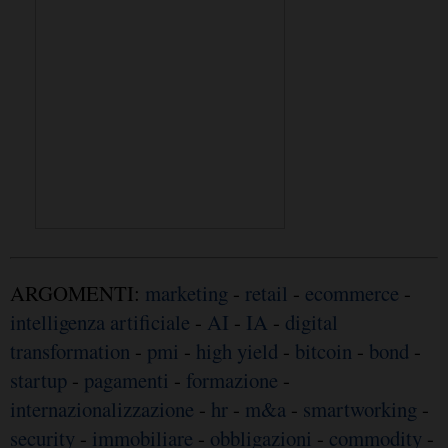
ARGOMENTI:
marketing
-
retail
-
ecommerce
-
intelligenza artificiale
-
AI
-
IA
-
digital
transformation
-
pmi
-
high yield
-
bitcoin
-
bond
-
startup
-
pagamenti
-
formazione
-
internazionalizzazione
-
hr
-
m&a
-
smartworking
-
security
-
immobiliare
-
obbligazioni
-
commodity
-