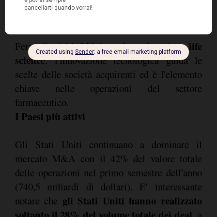
settore life
Ferve l'attività M&A anche nel
scienc
e: l'innovazione tecnologica guida le
scelte delle società acquirenti ed è l'elemento
chiave nelle operazioni del settore
farmaceutico.
I Paesi più attivi
Gli Stati Uniti continuano a dominare il
mercato M&A con il 42% del valore totale
delle operazioni nel primo semestre dell'anno
(740,5 miliardi di dollari). E' interessante
gli Stati Uniti hanno realizzato
notare che
soltanto il 28% del volume totale dei deal
, a