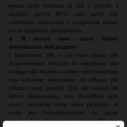
umana nella fornitura di HR e payroll. I
migliori servizi BPO sono quelli che
combinano conoscenze e competenze umane
con le tecnologie d'avanguardia.
4. Il prezzo come unico fattore
determinante dell'acquisto
I dipartimenti HR, a cui viene sempre più
frequentemente richiesto di contribuire allo
sviluppo del business, vedono nell'outsourcing
una soluzione interessante ed efficace per
ridurre i costi generali. Essi, pur essendo un
fattore fondamentale, non dovrebbero però
essere considerati come unico parametro di
scelta per l'esternalizzazione dei questi
processi. La trasformazione in ambito HR deve