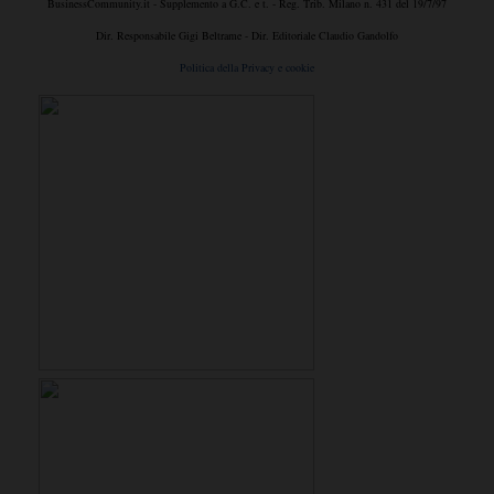
BusinessCommunity.it - Supplemento a G.C. e t. - Reg. Trib. Milano n. 431 del 19/7/97
Dir. Responsabile Gigi Beltrame - Dir. Editoriale Claudio Gandolfo
Politica della Privacy e cookie