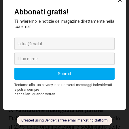
concentrarsi anche sulla necessità di liberare
tempo a disposizione dei dipendenti
impiegandolo invece per la pianificazione
strategica, la soddisfazione dei clienti, i
processi decisionali e lo sviluppo delle
competenze di base. Se la scelta di
esternalizzare l'HR si fonda esclusivamente sul
prezzo offerto non avrà benefici per il clienti
interni sacrificando la qualità del servizio.
5. Valutazione inadeguata del partner
Dalle analisi svolte da ADP è emerso che solo
il 25% delle organizzazioni è soddisfatto delle