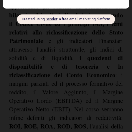
schemi di redazione del
approfonditi gli
bilancio ed i criteri di valutazione secondo
il Codice Civile ed i principi IAS, i temi
relativi alla riclassificazione dello Stato
Patrimoniale
e gli indicatori Finanziari
attraverso l'analisi strutturale, gli indici di
i quozienti di
solidità e di liquidità,
disponibilità e di tesoreria e la
riclassificazione del Conto Economico
: i
margini parziali ed il processo formativo del
reddito, il Valore Aggiunto, il Margine
Operativo Lordo (EBITDA) ed il Margine
Operativo Netto (EBIT). Nel corso verranno
infine definiti gli indicatori di redditività:
ROI, ROE, ROA, ROD, ROS,
l'analisi della