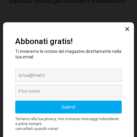
liquidità, solidità patrimoniale e fondamentale.
Occorre andare nel profondo di quelle che sono
le logiche dell'equilibrio
di bilancio dal
punto vista economico, finanziario e reddituale
Una pratica guida
di una azienda.
quindi a
ratios di bilancio
quei
la cui conoscenza
diventa fondamentale nelle scelte operative e
dalla quale non si può prescindere per la
merito creditizio
rilevanza assunta dal
degli
emittenti che si rivolgono sempre più
frequentemente al mercato ma anche per
coloro che sono chiamati a valutare le
condizioni prospettiche di un'impresa. Nel
corso vengono in particolare esaminati ed