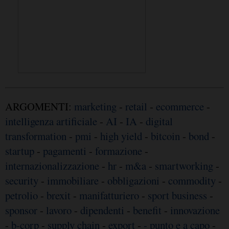
ARGOMENTI:
marketing
-
retail
-
ecommerce
-
intelligenza artificiale
-
AI
-
IA
-
digital
transformation
-
pmi
-
high yield
-
bitcoin
-
bond
-
startup
-
pagamenti
-
formazione
-
internazionalizzazione
-
hr
-
m&a
-
smartworking
-
security
-
immobiliare
-
obbligazioni
-
commodity
-
petrolio
-
brexit
-
manifatturiero
-
sport business
-
sponsor
-
lavoro
-
dipendenti
-
benefit
-
innovazione
-
b-corp
-
supply chain
-
export
-
- punto e a capo
-