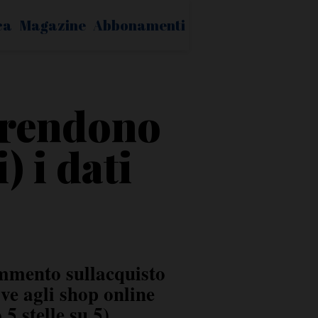
ca
Magazine
Abbonamenti
e rendono
) i dati
ommento sullacquisto
ive agli shop online
5 stelle su 5)