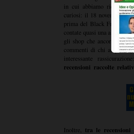
in cui abbiamo ricevuto p
curiosi: il 18 novembre sco
prima del Black Friday, sa
contate quasi una al minuto"
gli shop che ancora temono
commenti di chi acquista pr
interessante rassicurazion
recensioni raccolte relati
tra le recensioni
Inoltre,