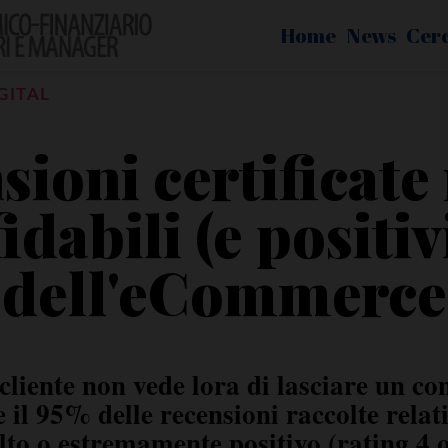
Home
News
Cer
GITAL
sioni certificat
fidabili (e positivi
dell'eCommerce
 cliente non vede lora di lasciare un c
 il 95% delle recensioni raccolte relat
to o estremamente positivo (rating 4 o 