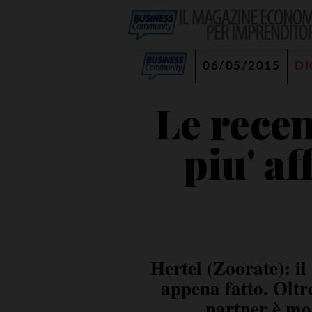
06/05/2015
DI
Le recen
piu' af
Hertel (Zoorate): il
appena fatto. Oltre
partner è mol