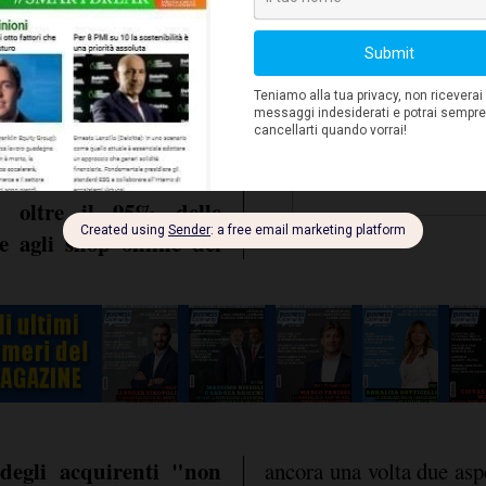
iù feedback - per i più
rso, una decina di giorni
rà un caso? - ne abbiamo
, ha aggiunto Hertel. Per
 di esporsi aprendosi ai
esso di loro, arriva una
oltre il 95% delle
e:
ve agli shop online dei
 degli acquirenti "non
ancora una volta due asp