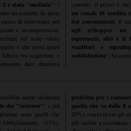
u 2 è stata "mediata"
: i
convinti: il primo è ch
un canale di vendita e
evuto un contatto da parte
dai consumatori
 carico di intervenire per
, il s
agli eShopper un
fazioni o incomprensioni.
esprimersi, alto è il 
rchant sul reale valore
venditori e sopratt
egative e che porta quasi
soddisfazione
fiducia tra acquirente e
", ha com
antissimo dato dimostra
preferita per i comment
 possibile anche delineare
le dei "reviewer"
quella che va dalle 8 a
: i più
opinione sono quelli che
20%), orario in cui gli u
l'Abbigliamento (15%),
più inclini a raccontare 
a Salute&Benessere e
shop online. Tuttavia,