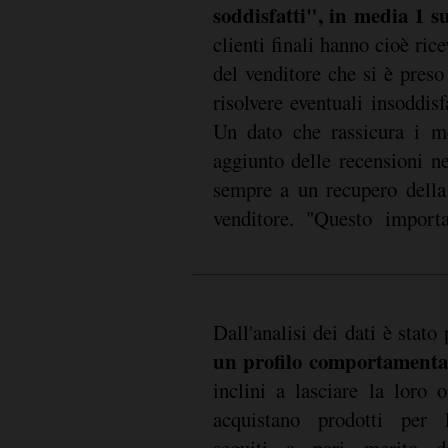
soddisfatti", in media 1 s
clienti finali hanno cioè ric
del venditore che si è preso
risolvere eventuali insoddis
Un dato che rassicura i me
aggiunto delle recensioni n
sempre a un recupero della 
venditore. "Questo import
Dall'analisi dei dati è stato
un profilo comportamenta
inclini a lasciare la loro 
acquistano prodotti per 
seguiti a pari merito d