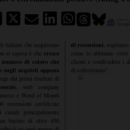
di recensioni
i italiani che acquistano
, vogliamo
cresce
on si sapeva è che
come lo abbiamo visto n
l numero di coloro che
clienti e condividere i
o sugli acquisti appena
di collezionare".
ge dai primi risultati di
oorate
, web company
ommerce e Word of Mouth
0 recensioni certificate
ri canali principalmente
un bacino di oltre 450
edback su ogni genere di