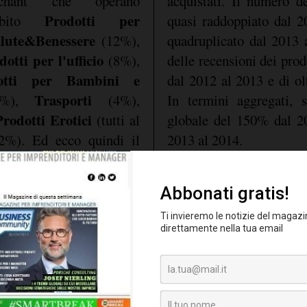
rchant che operano
acquistati. Il numero de
Prodotti per
ambito
quasi raddoppiato dal 
lute&Benessere
(12%),
quadruplicato dal 2013
dotti per l'ufficio
(8%),
delle recensioni dei prod
tti per Bambini e
dal 2012 al 2013 e di ol
Trasporti
6%),
(4%),
In termini aggregati, s
rodotti Erotici
(tutti al
globale del 150% dal 2
2%). Ed ecco quindi il
2013 al 2014.
crescita
 che riguarda la
il valore
partner è molto o estr
ombra di dubbio
ti stanno assumendo per
o 5 stelle su 5), mentre 
ce
: "basti pensare che in
commenti negativi.
zziamo e moderiamo una
e mezzo e che nel giorno