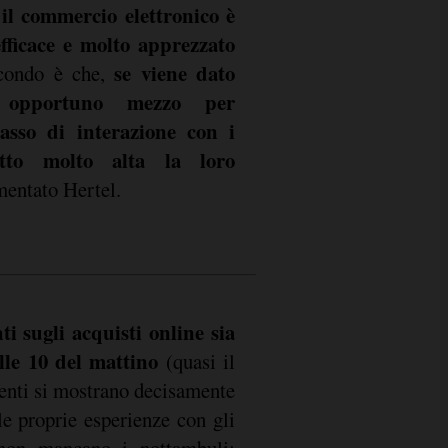
il commercio elettronico è
e
fficace e molto apprezzato
se viene dato
econdo è che,
 opportuno mezzo per
tasso di interazione con i
utto molto alta la loro
mentato Hertel.
i sugli acquisti online sia
lle 10 del mattino
(quasi il
tenti si mostrano decisamente
le proprie esperienze con gli
 non mancano i nottambuli: