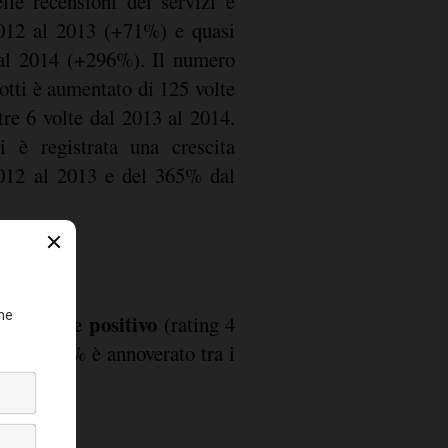
lle recensioni dei servizi è
2012 al 2013 (+71%) e quasi
 al 2014 (+296%). Il numero
otti è aumentato di 125 volte
tre 6 volte dal 2013 al 2014.
i è registrata una crescita
012 al 2013 e del 365% dal
emamente positivo
(rating 4
solo l'1,3% è annoverato tra i