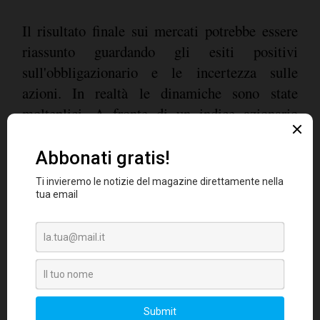
Il risultato finale sui mercati potrebbe essere
riassunto guardando gli esiti positivi
sull'obbligazionario e le incertezza sulle
azioni. In realtà le dinamiche sono state
molteplici. A fronte di un indice azionario
globale leggermente negativo (-0.41% Msci
World LC) spiccano i risultati delle borse Euro
(+6.52% Eurostoxx50) con Germania, Italia e
Francia a guidare il gruppo.Il risultato è
significativo soprattutto se paragonato alle
perdite dell'azionario Usa (-3.10%); bisogna
tornare al ciclo rialzista 1997-2000 per trovare
dei precedenti di extrarendimento dell'area
Euro così importanti. Chiudono il quadro gli