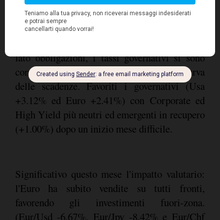
emergenti ed il Giappone, di poco positivi.
Ancora alta la selettività settoriale con Energy
e Financials in difficoltà contrapposti ad
Helthcare e Consumer-Staples in crescita. Sul
lato obbligazioni, i tassi governativi si sono
confermati ancora in discesa su tutta la curva
delle scadenze. Favoriti i governativi (Usa
+3.12% ed Euro +2.41%) con Corporate ed
High Yield più neutri ed emergenti in recupero
(+1.00%) dopo un inizio mese difficile.
Significativo questo mese l'impatto valutario:
l'Euro ha subito vendite su tutti fronti,
favorendo gli investimenti fuori-zona.
(Eur/Usd -6.67%, Eur/Jpy -8.42% e Eur/Chf