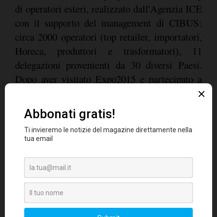
di operatori esteri, realizzato dall'Agenzia ICE
con il supporto del management di CIBUS:
circa 2000 operatori (top retailer, importatori,
Horeca, produttori e trasformatori), 11
delegazioni provenienti da 30 diversi Paesi.
Dopo aver visitato Expo2015 e partecipato a
workshop con le aziende italiane sulla terrazza
di "Cibus è Italia", gli operatori si sposteranno
sui territori per visitare le aziende, in gruppi
suddivisi per filiera produttiva d'interesse. Al
padiglione si affiancherà anche una piattaforma
on-line, sviluppata in collaborazione con eBay,
per consentire ai visitatori di acquistare i
prodotti esposti durante e dopo EXPO.