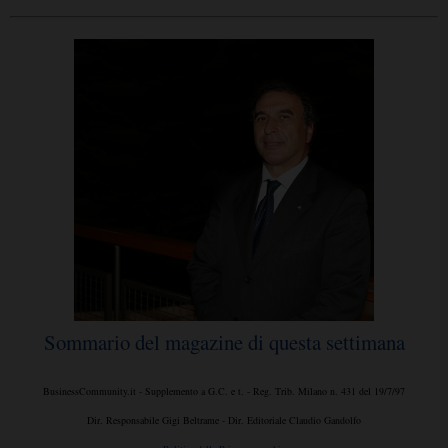
Sommario del magazine di questa settimana
BusinessCommunity.it - Supplemento a G.C. e t. - Reg. Trib. Milano n. 431 del 19/7/97
Dir. Responsabile Gigi Beltrame - Dir. Editoriale Claudio Gandolfo