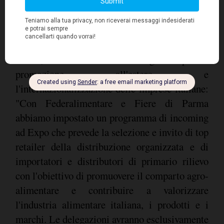
Un progetto voluto e finanziato dall'Italian
Trade Agency, come ha spiegato Riccardo
Monti, Presidente dell'ICE- Agenzia per la
promozione all'estero e
l'internazionalizzazione delle imprese italiane:
"Con Federalimentare e Fiere di Parma
abbiamo impostato un programma di incoming
ad Expo che prevede la selezione e invito di top
retailer della distribuzione organizzata e di
importatori e distributori di primario rilievo
con l'obiettivo di promuovere il comparto agro-
alimentare e contribuire a valorizzare
l'industria alimentare italiana, i prodotti e i
marchi. Le delegazioni avranno esclusivamente